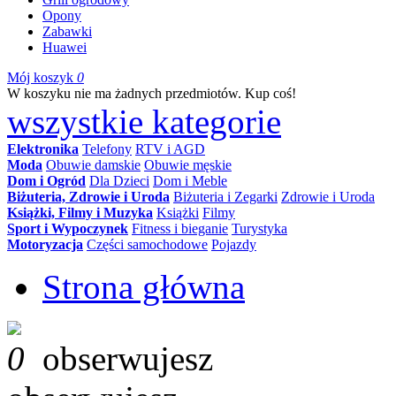
Opony
Zabawki
Huawei
Mój koszyk
0
W koszyku nie ma żadnych przedmiotów. Kup coś!
wszystkie kategorie
Elektronika
Telefony
RTV i AGD
Moda
Obuwie damskie
Obuwie męskie
Dom i Ogród
Dla Dzieci
Dom i Meble
Biżuteria, Zdrowie i Uroda
Biżuteria i Zegarki
Zdrowie i Uroda
Książki, Filmy i Muzyka
Książki
Filmy
Sport i Wypoczynek
Fitness i bieganie
Turystyka
Motoryzacja
Części samochodowe
Pojazdy
Strona główna
0
obserwujesz