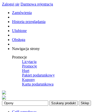
Zaloguj się
Darmowa rejestracja
Zamówienia
Historia przeglądania
Ulubione
Obsługa
Nawigacja strony
Promocje
Licytacja
Promocje
Hurt
Pakiet podarunkowy
Kupony
Karta podarunkowa
Szukany produkt
Sklep
Grill ogrodowy