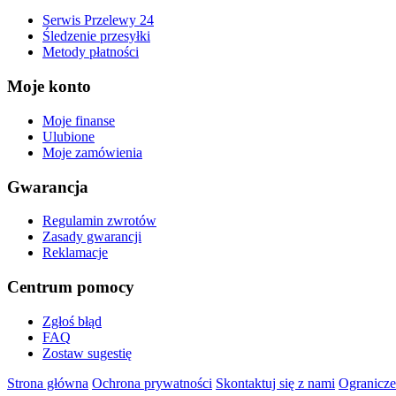
Serwis Przelewy 24
Śledzenie przesyłki
Metody płatności
Moje konto
Moje finanse
Ulubione
Moje zamówienia
Gwarancja
Regulamin zwrotów
Zasady gwarancji
Reklamacje
Centrum pomocy
Zgłoś błąd
FAQ
Zostaw sugestię
Strona główna
Ochrona prywatności
Skontaktuj się z nami
Ogranicze