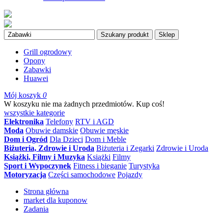
Szukany produkt
Sklep
Grill ogrodowy
Opony
Zabawki
Huawei
Mój koszyk
0
W koszyku nie ma żadnych przedmiotów. Kup coś!
wszystkie kategorie
Elektronika
Telefony
RTV i AGD
Moda
Obuwie damskie
Obuwie męskie
Dom i Ogród
Dla Dzieci
Dom i Meble
Biżuteria, Zdrowie i Uroda
Biżuteria i Zegarki
Zdrowie i Uroda
Książki, Filmy i Muzyka
Książki
Filmy
Sport i Wypoczynek
Fitness i bieganie
Turystyka
Motoryzacja
Części samochodowe
Pojazdy
Strona główna
market dla kuponow
Zadania