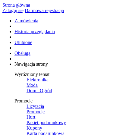
Strona główna
Zaloguj się
Darmowa rejestracja
Zamówienia
Historia przeglądania
Ulubione
Obsługa
Nawigacja strony
Wyróżniony temat
Elektronika
Moda
Dom i Ogród
Promocje
Licytacja
Promocje
Hurt
Pakiet podarunkowy
Kupony
Karta podarunkowa