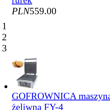
PLN
559.00
1
2
3
GOFROWNICA maszyna d
żeliwna FY-4