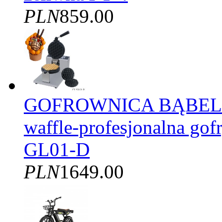
PLN
859.00
GOFROWNICA BĄBELK
waffle-profesjonalna gof
GL01-D
PLN
1649.00