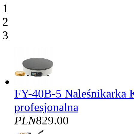
1
2
3
FY-40B-5 Naleśnikarka 
profesjonalna
PLN
829.00