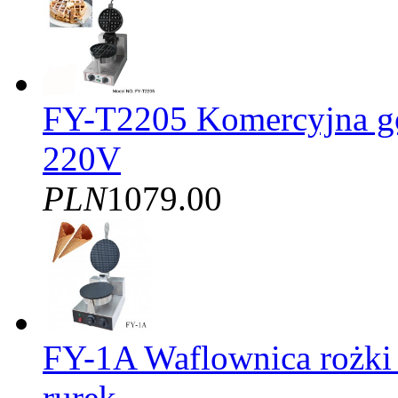
FY-T2205 Komercyjna gof
220V
PLN
1079.00
FY-1A Waflownica rożki
rurek