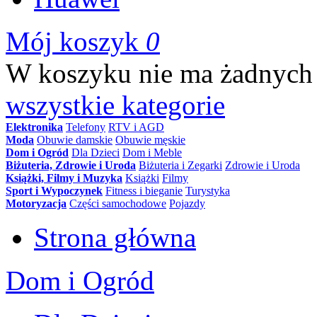
Mój koszyk
0
W koszyku nie ma żadnych
wszystkie kategorie
Elektronika
Telefony
RTV i AGD
Moda
Obuwie damskie
Obuwie męskie
Dom i Ogród
Dla Dzieci
Dom i Meble
Biżuteria, Zdrowie i Uroda
Biżuteria i Zegarki
Zdrowie i Uroda
Książki, Filmy i Muzyka
Książki
Filmy
Sport i Wypoczynek
Fitness i bieganie
Turystyka
Motoryzacja
Części samochodowe
Pojazdy
Strona główna
Dom i Ogród