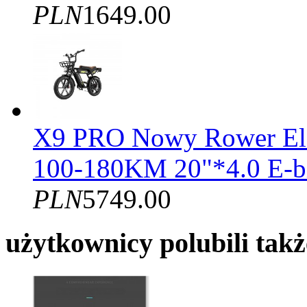
PLN
1649.00
X9 PRO Nowy Rower El
100-180KM 20"*4.0 E-b
PLN
5749.00
użytkownicy polubili takż