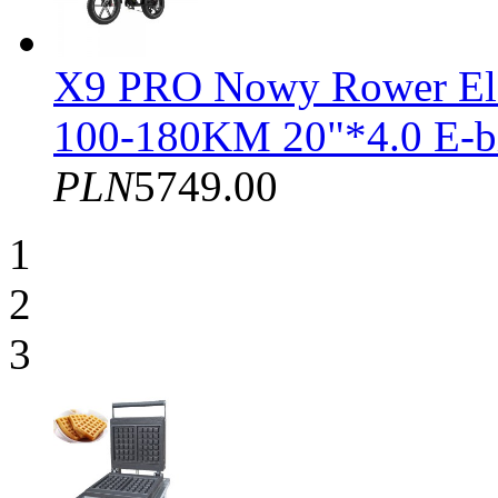
X9 PRO Nowy Rower El
100-180KM 20"*4.0 E-b
PLN
5749.00
1
2
3