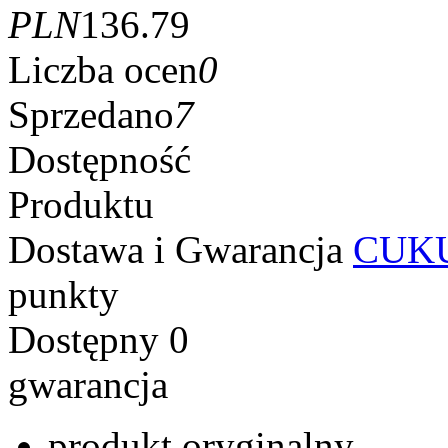
PLN
136.79
Liczba ocen
0
Sprzedano
7
Dostępność
Produktu
Dostawa i Gwarancja
CUKU
punkty
Dostępny
0
gwarancja
produkt oryginalny