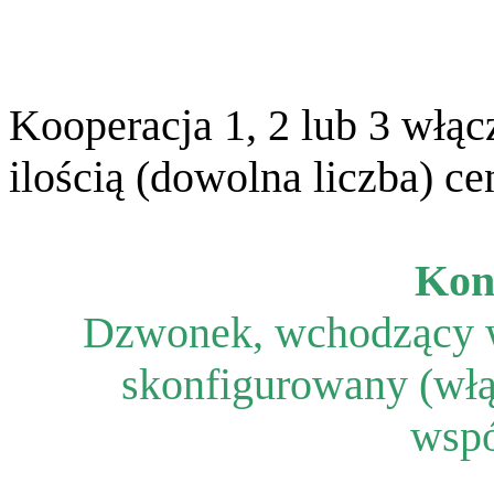
Kooperacja 1, 2 lub 3 włą
ilością (dowolna liczba) c
Kon
Dzwonek, wchodzący w 
skonfigurowany (włą
wspó