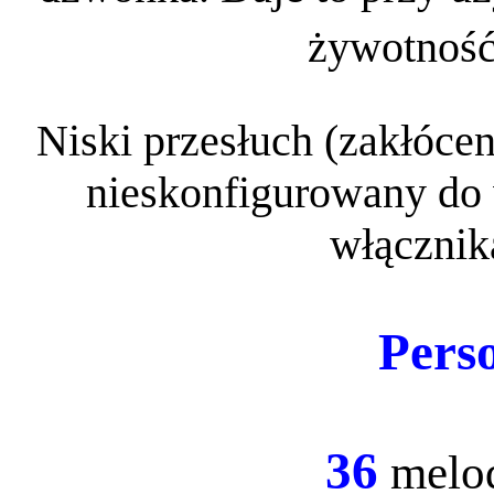
żywotnoś
Niski przesłuch (zakłóce
nieskonfigurowany do 
włącznik
Perso
36
melo