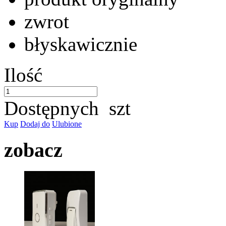
zwrot
błyskawicznie
Ilość
Dostępnych
szt
Kup
Dodaj do
Ulubione
zobacz