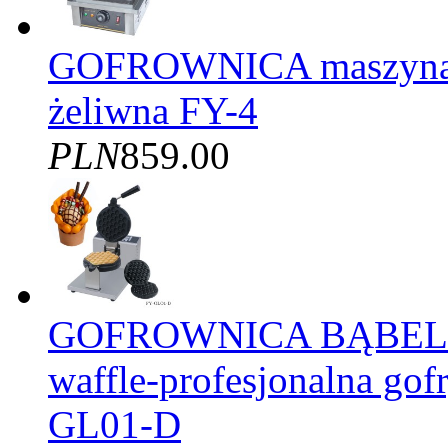
GOFROWNICA maszyna d
żeliwna FY-4
PLN
859.00
GOFROWNICA BĄBELK
waffle-profesjonalna gof
GL01-D