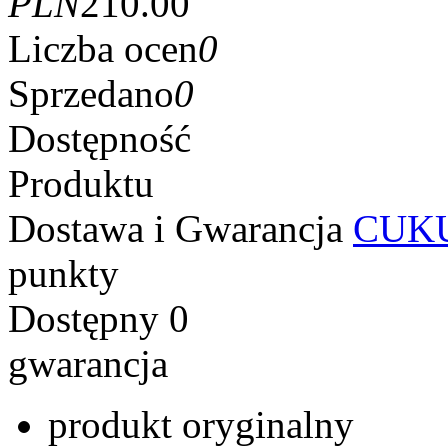
PLN
210.00
Liczba ocen
0
Sprzedano
0
Dostępność
Produktu
Dostawa i Gwarancja
CUKU
punkty
Dostępny
0
gwarancja
produkt oryginalny