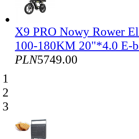
X9 PRO Nowy Rower El
100-180KM 20"*4.0 E-b
PLN
5749.00
1
2
3