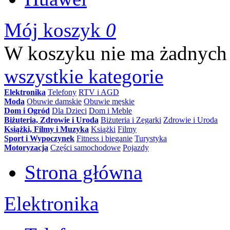
Mój koszyk
0
W koszyku nie ma żadnych
wszystkie kategorie
Elektronika
Telefony
RTV i AGD
Moda
Obuwie damskie
Obuwie męskie
Dom i Ogród
Dla Dzieci
Dom i Meble
Biżuteria, Zdrowie i Uroda
Biżuteria i Zegarki
Zdrowie i Uroda
Książki, Filmy i Muzyka
Książki
Filmy
Sport i Wypoczynek
Fitness i bieganie
Turystyka
Motoryzacja
Części samochodowe
Pojazdy
Strona główna
Elektronika