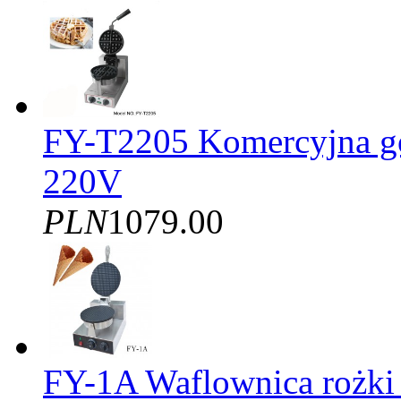
FY-T2205 Komercyjna gof
220V
PLN
1079.00
FY-1A Waflownica rożki