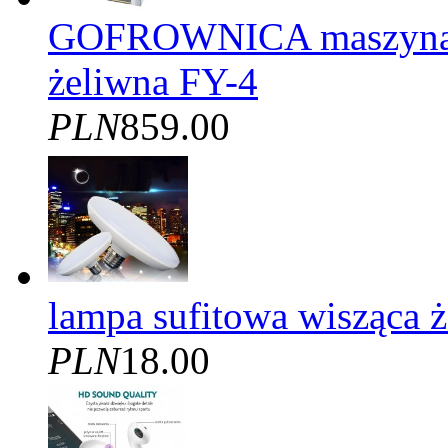
GOFROWNICA maszyna d
żeliwna FY-4
PLN
859.00
lampa sufitowa wisząca
PLN
18.00