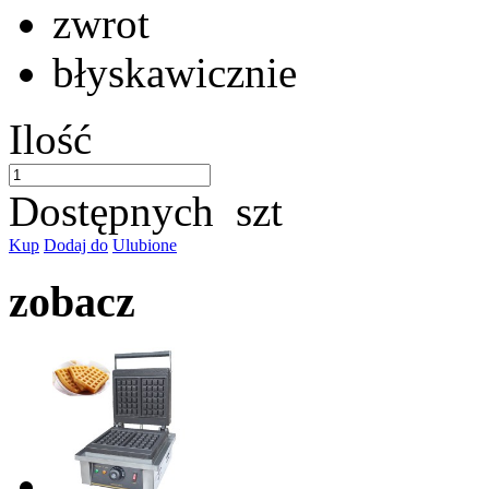
zwrot
błyskawicznie
Ilość
Dostępnych
szt
Kup
Dodaj do
Ulubione
zobacz