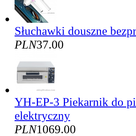
Słuchawki douszne bezp
PLN
37.00
YH-EP-3 Piekarnik do
elektryczny
PLN
1069.00