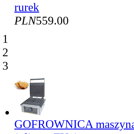
rurek
PLN
559.00
1
2
3
GOFROWNICA maszyna d