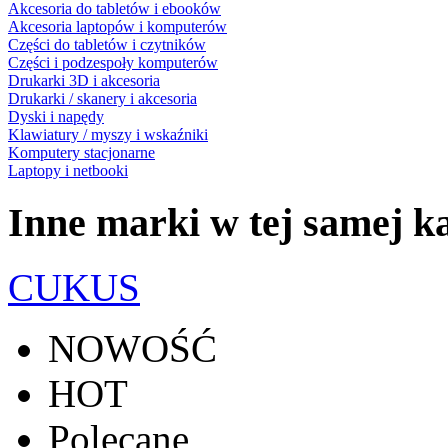
Akcesoria do tabletów i ebooków
Akcesoria laptopów i komputerów
Części do tabletów i czytników
Części i podzespoły komputerów
Drukarki 3D i akcesoria
Drukarki / skanery i akcesoria
Dyski i napędy
Klawiatury / myszy i wskaźniki
Komputery stacjonarne
Laptopy i netbooki
Inne marki w tej samej ka
CUKUS
NOWOŚĆ
HOT
Polecane