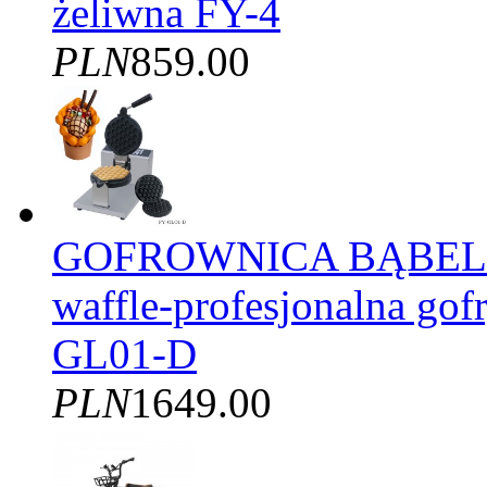
żeliwna FY-4
PLN
859.00
GOFROWNICA BĄBELK
waffle-profesjonalna gof
GL01-D
PLN
1649.00