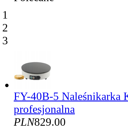
1
2
3
FY-40B-5 Naleśnikarka 
profesjonalna
PLN
829.00