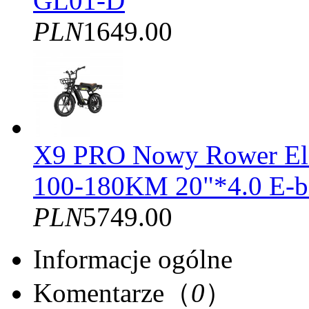
GL01-D
PLN
1649.00
X9 PRO Nowy Rower El
100-180KM 20"*4.0 E-b
PLN
5749.00
Informacje ogólne
Komentarze（
0
）