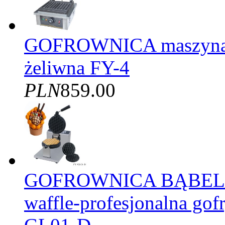
GOFROWNICA maszyna d
żeliwna FY-4
PLN
859.00
GOFROWNICA BĄBELK
waffle-profesjonalna gof