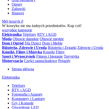
Opony
Zabawki
Huawei
Mój koszyk
0
W koszyku nie ma żadnych przedmiotów. Kup coś!
wszystkie kategorie
Elektronika
Telefony
RTV i AGD
Moda
Obuwie damskie
Obuwie męskie
Dom i Ogród
Dla Dzieci
Dom i Meble
Biżuteria, Zdrowie i Uroda
Biżuteria i Zegarki
Zdrowie i Uroda
Książki, Filmy i Muzyka
Książki
Filmy
Sport i Wypoczynek
Fitness i bieganie
Turystyka
Motoryzacja
Części samochodowe
Pojazdy
Strona główna
Elektronika
Telefony
RTV i AGD
Fotografia i Aparaty
Komputery i Laptopy
Gry i Konsole
Oświetlenie LED