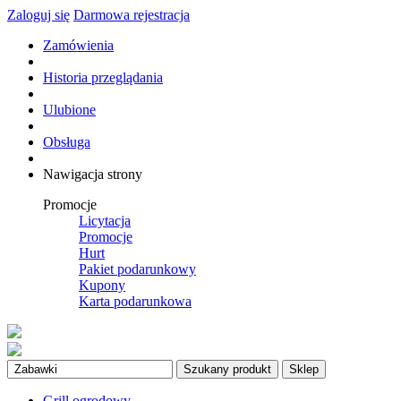
Zaloguj się
Darmowa rejestracja
Zamówienia
Historia przeglądania
Ulubione
Obsługa
Nawigacja strony
Promocje
Licytacja
Promocje
Hurt
Pakiet podarunkowy
Kupony
Karta podarunkowa
Szukany produkt
Sklep
Grill ogrodowy