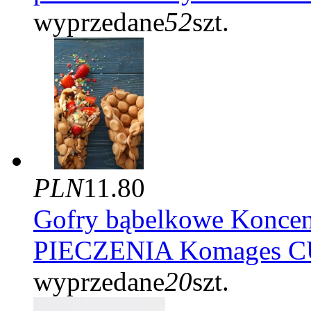
wyprzedane
52
szt.
PLN
11.80
Gofry bąbelkowe Konce
PIECZENIA Komages C
wyprzedane
20
szt.