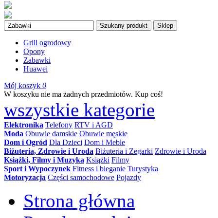
Szukany produkt
Sklep
Grill ogrodowy
Opony
Zabawki
Huawei
Mój koszyk
0
W koszyku nie ma żadnych przedmiotów. Kup coś!
wszystkie kategorie
Elektronika
Telefony
RTV i AGD
Moda
Obuwie damskie
Obuwie męskie
Dom i Ogród
Dla Dzieci
Dom i Meble
Biżuteria, Zdrowie i Uroda
Biżuteria i Zegarki
Zdrowie i Uroda
Książki, Filmy i Muzyka
Książki
Filmy
Sport i Wypoczynek
Fitness i bieganie
Turystyka
Motoryzacja
Części samochodowe
Pojazdy
Strona główna