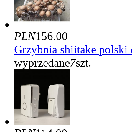
PLN
156.00
Grzybnia shiitake polski
wyprzedane
7
szt.