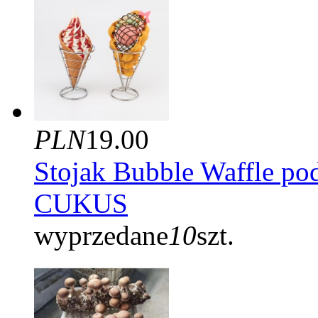
PLN
19.00
Stojak Bubble Waffle po
CUKUS
wyprzedane
10
szt.