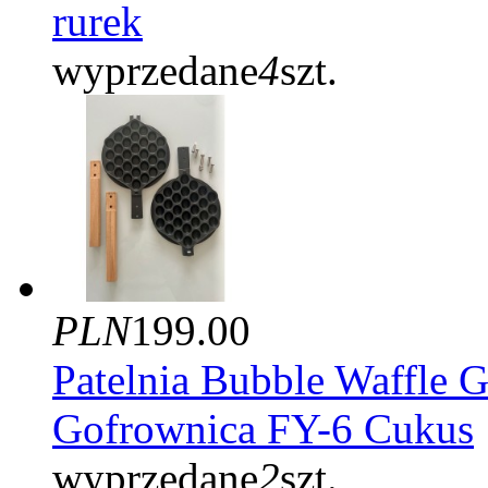
rurek
wyprzedane
4
szt.
PLN
199.00
Patelnia Bubble Waffle 
Gofrownica FY-6 Cukus
wyprzedane
2
szt.