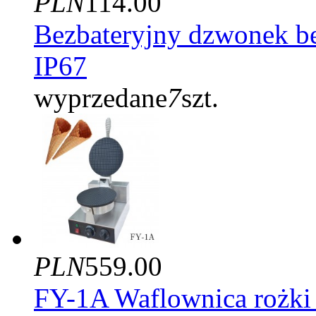
PLN
114.00
Bezbateryjny dzwonek 
IP67
wyprzedane
7
szt.
PLN
559.00
FY-1A Waflownica rożki