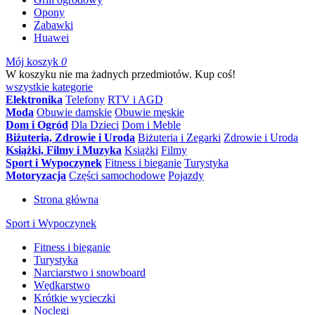
Opony
Zabawki
Huawei
Mój koszyk
0
W koszyku nie ma żadnych przedmiotów. Kup coś!
wszystkie kategorie
Elektronika
Telefony
RTV i AGD
Moda
Obuwie damskie
Obuwie męskie
Dom i Ogród
Dla Dzieci
Dom i Meble
Biżuteria, Zdrowie i Uroda
Biżuteria i Zegarki
Zdrowie i Uroda
Książki, Filmy i Muzyka
Książki
Filmy
Sport i Wypoczynek
Fitness i bieganie
Turystyka
Motoryzacja
Części samochodowe
Pojazdy
Strona główna
Sport i Wypoczynek
Fitness i bieganie
Turystyka
Narciarstwo i snowboard
Wędkarstwo
Krótkie wycieczki
Noclegi