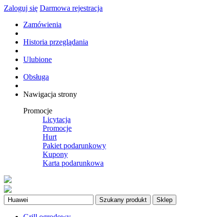
Zaloguj się
Darmowa rejestracja
Zamówienia
Historia przeglądania
Ulubione
Obsługa
Nawigacja strony
Promocje
Licytacja
Promocje
Hurt
Pakiet podarunkowy
Kupony
Karta podarunkowa
Szukany produkt
Sklep
Grill ogrodowy