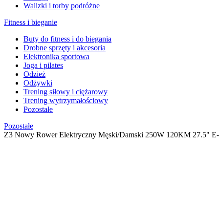
Walizki i torby podróżne
Fitness i bieganie
Buty do fitness i do biegania
Drobne sprzęty i akcesoria
Elektronika sportowa
Joga i pilates
Odzież
Odżywki
Trening siłowy i ciężarowy
Trening wytrzymałościowy
Pozostałe
Pozostałe
Z3 Nowy Rower Elektryczny Męski/Damski 250W 120KM 27.5" E-