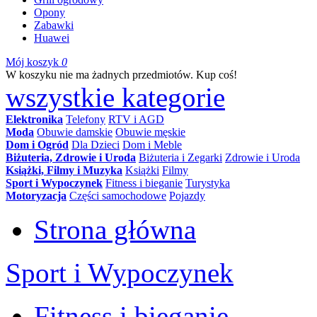
Opony
Zabawki
Huawei
Mój koszyk
0
W koszyku nie ma żadnych przedmiotów. Kup coś!
wszystkie kategorie
Elektronika
Telefony
RTV i AGD
Moda
Obuwie damskie
Obuwie męskie
Dom i Ogród
Dla Dzieci
Dom i Meble
Biżuteria, Zdrowie i Uroda
Biżuteria i Zegarki
Zdrowie i Uroda
Książki, Filmy i Muzyka
Książki
Filmy
Sport i Wypoczynek
Fitness i bieganie
Turystyka
Motoryzacja
Części samochodowe
Pojazdy
Strona główna
Sport i Wypoczynek
Fitness i bieganie