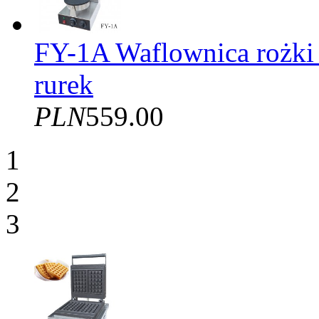
FY-1A Waflownica rożki
rurek
PLN
559.00
1
2
3