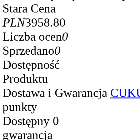
Stara Cena
PLN
3958.80
Liczba ocen
0
Sprzedano
0
Dostępność
Produktu
Dostawa i Gwarancja
CUKU
punkty
Dostępny
0
gwarancja