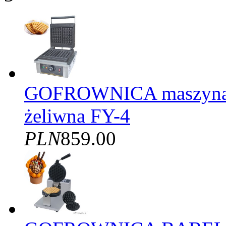
GOFROWNICA maszyna d
żeliwna FY-4
PLN
859.00