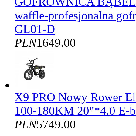
GOFROWNICA BĄBELK
waffle-profesjonalna gof
GL01-D
PLN
1649.00
X9 PRO Nowy Rower El
100-180KM 20"*4.0 E-b
PLN
5749.00