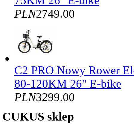
75KM 26" E-bike
PLN
2749.00
C2 PRO Nowy Rower El
80-120KM 26" E-bike
PLN
3299.00
CUKUS sklep