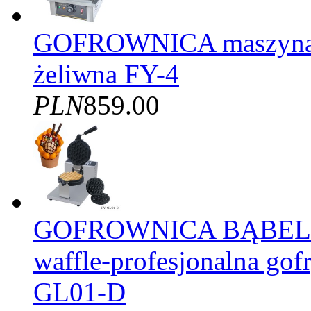
GOFROWNICA maszyna d
żeliwna FY-4
PLN
859.00
GOFROWNICA BĄBELK
waffle-profesjonalna gof
GL01-D