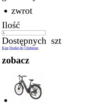
zwrot
Ilość
Dostępnych
szt
Kup
Dodaj do
Ulubione
zobacz