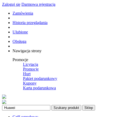
Zaloguj się
Darmowa rejestracja
Zamówienia
Historia przeglądania
Ulubione
Obsługa
Nawigacja strony
Promocje
Licytacja
Promocje
Hurt
Pakiet podarunkowy
Kupony
Karta podarunkowa
Szukany produkt
Sklep
Grill ogrodowy