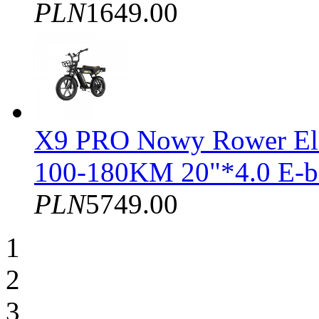
PLN
1649.00
X9 PRO Nowy Rower El
100-180KM 20"*4.0 E-b
PLN
5749.00
1
2
3