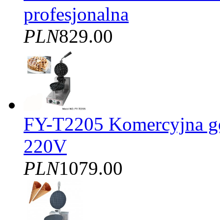
profesjonalna
PLN
829.00
FY-T2205 Komercyjna gof
220V
PLN
1079.00