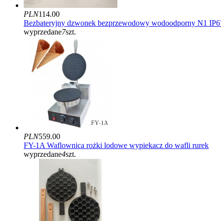
PLN
114.00
Bezbateryjny dzwonek bezprzewodowy wodoodporny N1 IP6
wyprzedane
7
szt.
PLN
559.00
FY-1A Waflownica rożki lodowe wypiekacz do wafli rurek
wyprzedane
4
szt.