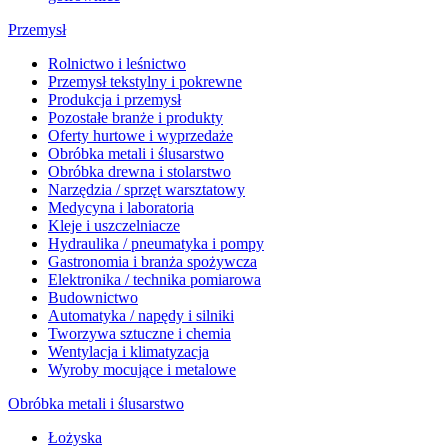
Przemysł
Rolnictwo i leśnictwo
Przemysł tekstylny i pokrewne
Produkcja i przemysł
Pozostałe branże i produkty
Oferty hurtowe i wyprzedaże
Obróbka metali i ślusarstwo
Obróbka drewna i stolarstwo
Narzędzia / sprzęt warsztatowy
Medycyna i laboratoria
Kleje i uszczelniacze
Hydraulika / pneumatyka i pompy
Gastronomia i branża spożywcza
Elektronika / technika pomiarowa
Budownictwo
Automatyka / napędy i silniki
Tworzywa sztuczne i chemia
Wentylacja i klimatyzacja
Wyroby mocujące i metalowe
Obróbka metali i ślusarstwo
Łożyska