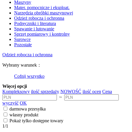
Maszyny
Mater. pomocnicze i eksploat.
Narzędzia obróbki maszynowej
Odzież robocza i ochronna
Podręczniki i literatura
Spawanie i lutowanie
Sprzęt pomiarowy i kontrolny
Surowce
Pozostałe
Odzież robocza i ochronna
Wybrany warunek：
Cofnij wszystko
Więcej opcji
Kompleksowy
ilość sprzedaży
NOWOŚĆ
ilość ocen
Cena
~
wyczyść
OK
darmowa przesyłka
własny produkt
Pokaż tylko dostępne towary
1
/1