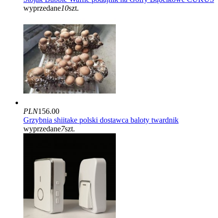
wyprzedane
10
szt.
PLN
156.00
Grzybnia shiitake polski dostawca baloty twardnik
wyprzedane
7
szt.