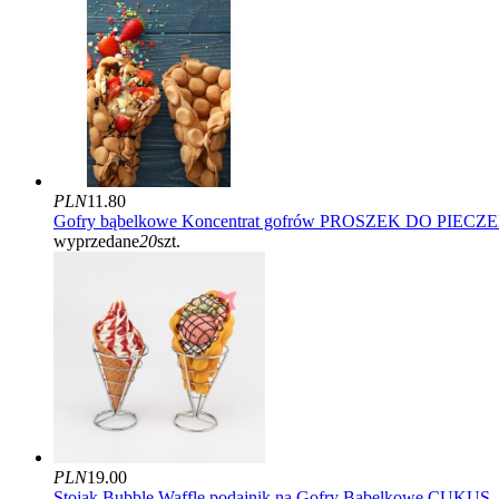
PLN
11.80
Gofry bąbelkowe Koncentrat gofrów PROSZEK DO PIECZ
wyprzedane
20
szt.
PLN
19.00
Stojak Bubble Waffle podajnik na Gofry Bąbelkowe CUKUS