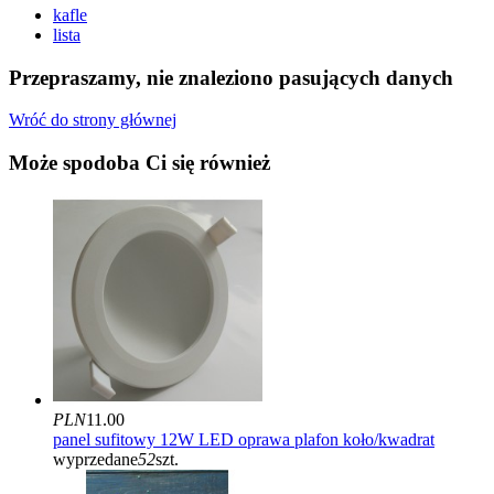
kafle
lista
Przepraszamy, nie znaleziono pasujących danych
Wróć do strony głównej
Może spodoba Ci się również
PLN
11.00
panel sufitowy 12W LED oprawa plafon koło/kwadrat
wyprzedane
52
szt.