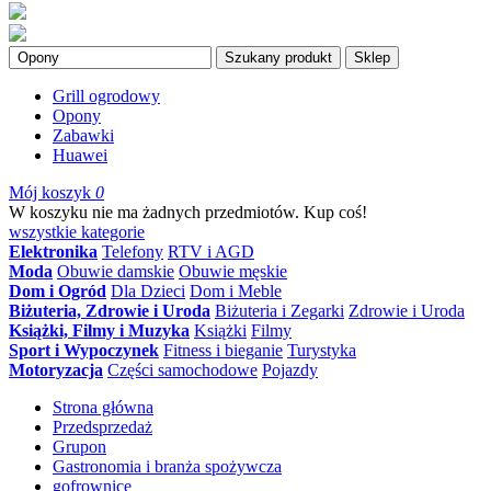
Szukany produkt
Sklep
Grill ogrodowy
Opony
Zabawki
Huawei
Mój koszyk
0
W koszyku nie ma żadnych przedmiotów. Kup coś!
wszystkie kategorie
Elektronika
Telefony
RTV i AGD
Moda
Obuwie damskie
Obuwie męskie
Dom i Ogród
Dla Dzieci
Dom i Meble
Biżuteria, Zdrowie i Uroda
Biżuteria i Zegarki
Zdrowie i Uroda
Książki, Filmy i Muzyka
Książki
Filmy
Sport i Wypoczynek
Fitness i bieganie
Turystyka
Motoryzacja
Części samochodowe
Pojazdy
Strona główna
Przedsprzedaż
Grupon
Gastronomia i branża spożywcza
gofrownice