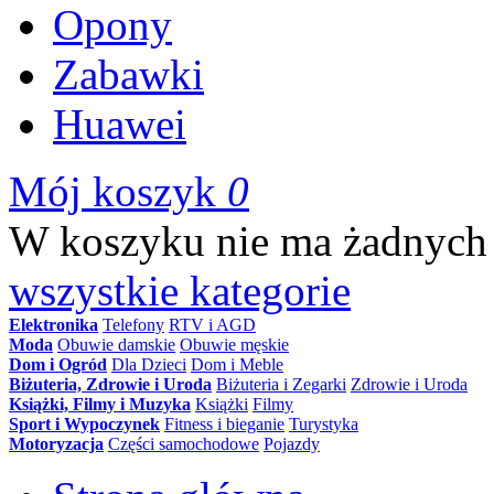
Opony
Zabawki
Huawei
Mój koszyk
0
W koszyku nie ma żadnych
wszystkie kategorie
Elektronika
Telefony
RTV i AGD
Moda
Obuwie damskie
Obuwie męskie
Dom i Ogród
Dla Dzieci
Dom i Meble
Biżuteria, Zdrowie i Uroda
Biżuteria i Zegarki
Zdrowie i Uroda
Książki, Filmy i Muzyka
Książki
Filmy
Sport i Wypoczynek
Fitness i bieganie
Turystyka
Motoryzacja
Części samochodowe
Pojazdy