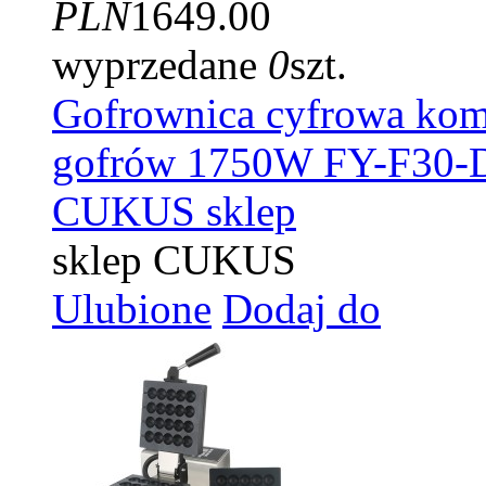
PLN
1649.00
wyprzedane
0
szt.
Gofrownica cyfrowa kome
gofrów 1750W FY-F30-
CUKUS sklep
sklep CUKUS
Ulubione
Dodaj do