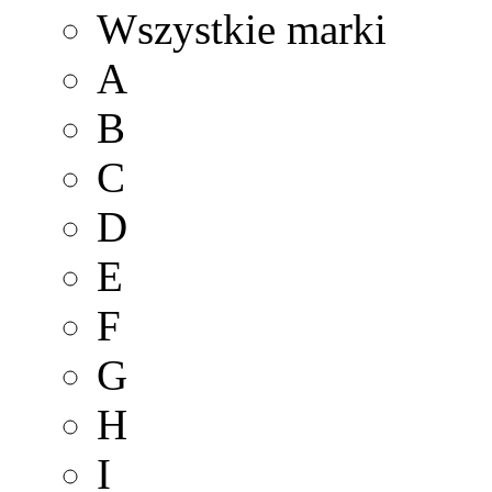
Wszystkie marki
A
B
C
D
E
F
G
H
I