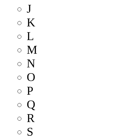
J
K
L
M
N
O
P
Q
R
S