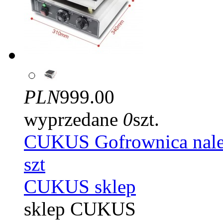
PLN
999.00
wyprzedane
0
szt.
CUKUS Gofrownica naleś
szt
CUKUS sklep
sklep CUKUS