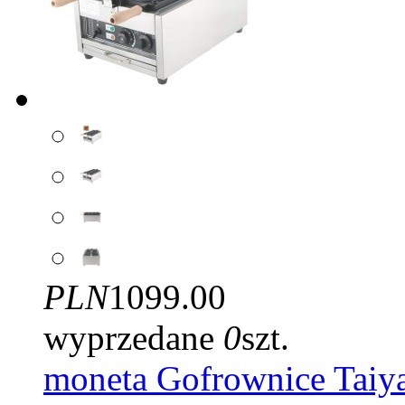
PLN
1099.00
wyprzedane
0
szt.
moneta Gofrownice Taiy