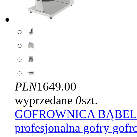
PLN
1649.00
wyprzedane
0
szt.
GOFROWNICA BĄBELKO
profesjonalna gofry gof