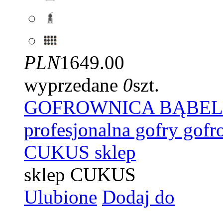
PLN
1649.00
wyprzedane
0
szt.
GOFROWNICA BĄBELKO
profesjonalna gofry gof
CUKUS sklep
sklep CUKUS
Ulubione
Dodaj do