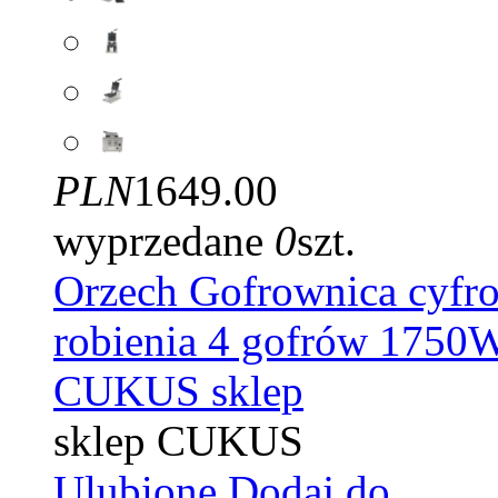
PLN
1649.00
wyprzedane
0
szt.
Orzech Gofrownica cyfr
robienia 4 gofrów 1750
CUKUS sklep
sklep CUKUS
Ulubione
Dodaj do