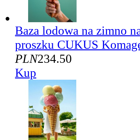
Baza lodowa na zimno na
proszku CUKUS Komage
PLN
234.50
Kup