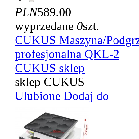
PLN
589.00
wyprzedane
0
szt.
CUKUS Maszyna/Podgrze
profesjonalna QKL-2
CUKUS sklep
sklep CUKUS
Ulubione
Dodaj do