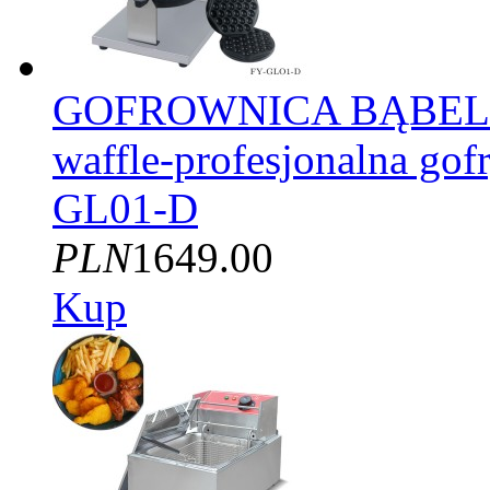
GOFROWNICA BĄBELK
waffle-profesjonalna gof
GL01-D
PLN
1649.00
Kup