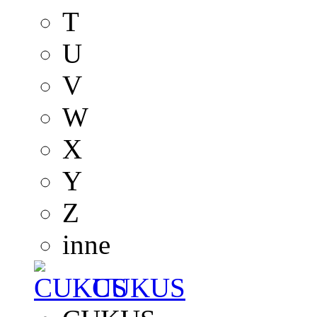
T
U
V
W
X
Y
Z
inne
CUKUS