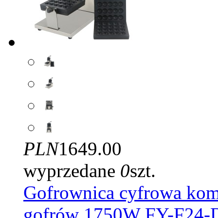
PLN
1649.00
wyprzedane
0
szt.
Gofrownica cyfrowa kome
gofrów 1750W FY-F24-