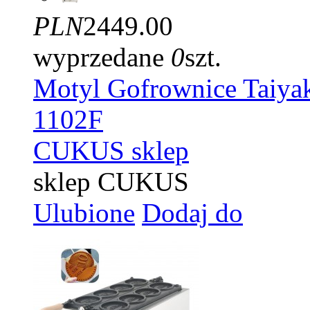
PLN
2449.00
wyprzedane
0
szt.
Motyl Gofrownice Taiyak
1102F
CUKUS sklep
sklep CUKUS
Ulubione
Dodaj do