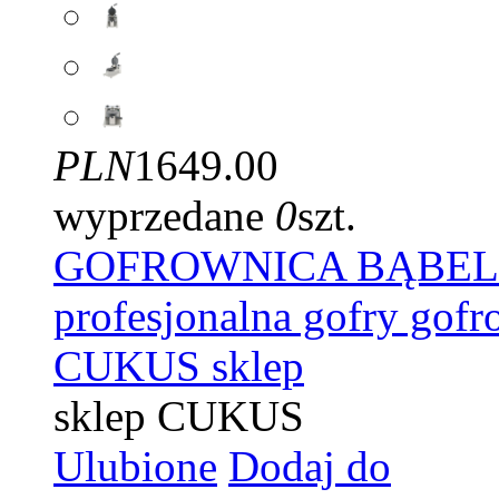
PLN
1649.00
wyprzedane
0
szt.
GOFROWNICA BĄBELKO
profesjonalna gofry gof
CUKUS sklep
sklep CUKUS
Ulubione
Dodaj do