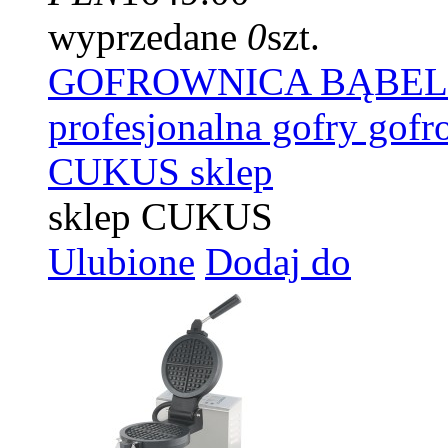
wyprzedane
0
szt.
GOFROWNICA BĄBELKO
profesjonalna gofry gof
CUKUS sklep
sklep CUKUS
Ulubione
Dodaj do