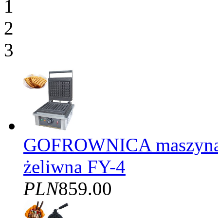
1
2
3
GOFROWNICA maszyna d
żeliwna FY-4
PLN
859.00