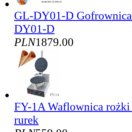
GL-DY01-D Gofrownica T
DY01-D
PLN
1879.00
FY-1A Waflownica rożki
rurek