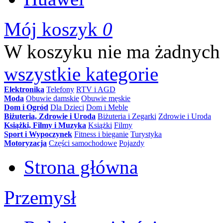
Mój koszyk
0
W koszyku nie ma żadnych
wszystkie kategorie
Elektronika
Telefony
RTV i AGD
Moda
Obuwie damskie
Obuwie męskie
Dom i Ogród
Dla Dzieci
Dom i Meble
Biżuteria, Zdrowie i Uroda
Biżuteria i Zegarki
Zdrowie i Uroda
Książki, Filmy i Muzyka
Książki
Filmy
Sport i Wypoczynek
Fitness i bieganie
Turystyka
Motoryzacja
Części samochodowe
Pojazdy
Strona główna
Przemysł