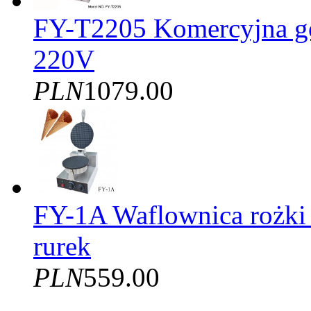
FY-T2205 Komercyjna gof
220V
PLN
1079.00
FY-1A Waflownica rożki
rurek
PLN
559.00