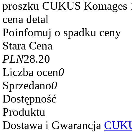
proszku CUKUS Komages 
cena detal
Poinfomuj o spadku ceny
Stara Cena
PLN
28.20
Liczba ocen
0
Sprzedano
0
Dostępność
Produktu
Dostawa i Gwarancja
CUKU