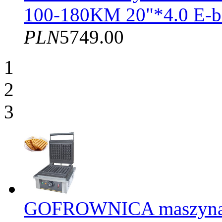
100-180KM 20"*4.0 E-b
PLN
5749.00
1
2
3
GOFROWNICA maszyna d