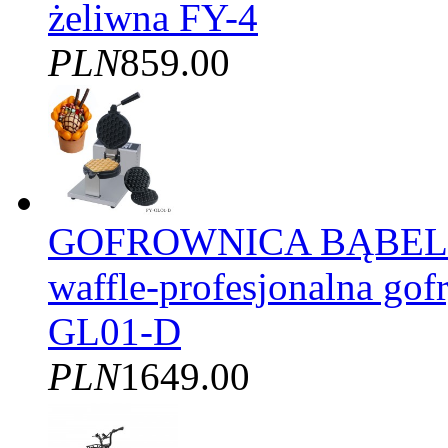
żeliwna FY-4
PLN
859.00
GOFROWNICA BĄBELK
waffle-profesjonalna gof
GL01-D
PLN
1649.00