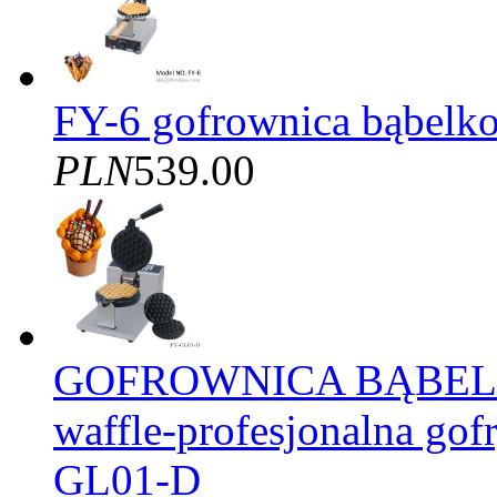
FY-6 gofrownica bąbelko
PLN
539.00
GOFROWNICA BĄBELK
waffle-profesjonalna gof
GL01-D