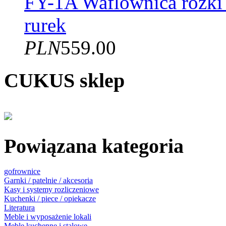
FY-1A Waflownica rożki
rurek
PLN
559.00
CUKUS sklep
Powiązana kategoria
gofrownice
Garnki / patelnie / akcesoria
Kasy i systemy rozliczeniowe
Kuchenki / piece / opiekacze
Literatura
Meble i wyposażenie lokali
Meble kuchenne i stalowe