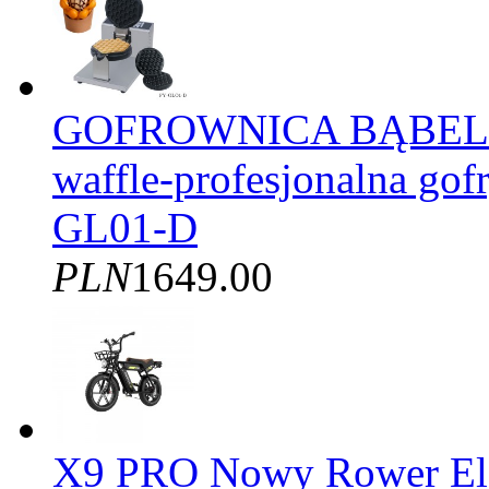
GOFROWNICA BĄBELK
waffle-profesjonalna gof
GL01-D
PLN
1649.00
X9 PRO Nowy Rower El