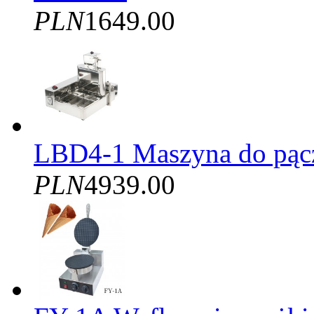
PLN
1649.00
LBD4-1 Maszyna do pąc
PLN
4939.00