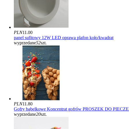
PLN
11.00
panel sufitowy 12W LED oprawa plafon koło/kwadrat
wyprzedane
52
szt.
PLN
11.80
Gofry bąbelkowe Koncentrat gofrów PROSZEK DO PIECZ
wyprzedane
20
szt.