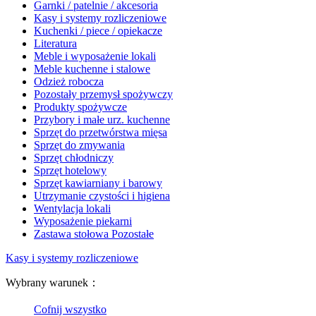
Garnki / patelnie / akcesoria
Kasy i systemy rozliczeniowe
Kuchenki / piece / opiekacze
Literatura
Meble i wyposażenie lokali
Meble kuchenne i stalowe
Odzież robocza
Pozostały przemysł spożywczy
Produkty spożywcze
Przybory i małe urz. kuchenne
Sprzęt do przetwórstwa mięsa
Sprzęt do zmywania
Sprzęt chłodniczy
Sprzęt hotelowy
Sprzęt kawiarniany i barowy
Utrzymanie czystości i higiena
Wentylacja lokali
Wyposażenie piekarni
Zastawa stołowa Pozostałe
Kasy i systemy rozliczeniowe
Wybrany warunek：
Cofnij wszystko