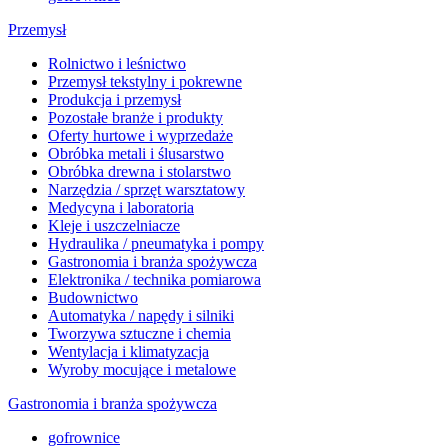
Przemysł
Rolnictwo i leśnictwo
Przemysł tekstylny i pokrewne
Produkcja i przemysł
Pozostałe branże i produkty
Oferty hurtowe i wyprzedaże
Obróbka metali i ślusarstwo
Obróbka drewna i stolarstwo
Narzędzia / sprzęt warsztatowy
Medycyna i laboratoria
Kleje i uszczelniacze
Hydraulika / pneumatyka i pompy
Gastronomia i branża spożywcza
Elektronika / technika pomiarowa
Budownictwo
Automatyka / napędy i silniki
Tworzywa sztuczne i chemia
Wentylacja i klimatyzacja
Wyroby mocujące i metalowe
Gastronomia i branża spożywcza
gofrownice