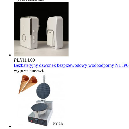
PLN
114.00
Bezbateryjny dzwonek bezprzewodowy wodoodporny N1 IP6
wyprzedane
7
szt.