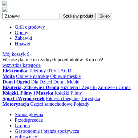
Szukany produkt
Sklep
Grill ogrodowy
Opony
Zabawki
Huawei
Mój koszyk
0
W koszyku nie ma żadnych przedmiotów. Kup coś!
wszystkie kategorie
Elektronika
Telefony
RTV i AGD
Moda
Obuwie damskie
Obuwie męskie
Dom i Ogród
Dla Dzieci
Dom i Meble
Biżuteria, Zdrowie i Uroda
Biżuteria i Zegarki
Zdrowie i Uroda
Książki, Filmy i Muzyka
Książki
Filmy
Sport i Wypoczynek
Fitness i bieganie
Turystyka
Motoryzacja
Części samochodowe
Pojazdy
Strona główna
Przedsprzedaż
Grupon
Gastronomia i branża spożywcza
gofrownice