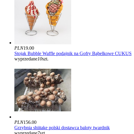
PLN
19.00
Stojak Bubble Waffle podajnik na Gofry Bąbelkowe CUKUS
wyprzedane
10
szt.
PLN
156.00
Grzybnia shiitake polski dostawca baloty twardnik
wyprzedane
7
szt.