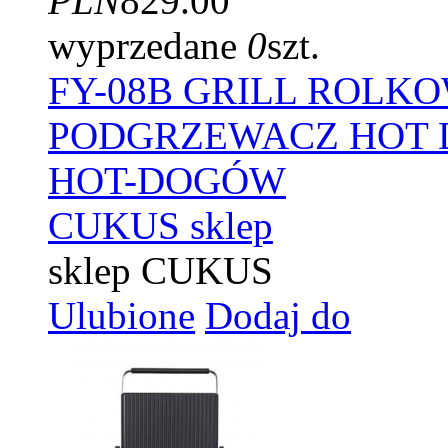
PLN
829.00
wyprzedane
0
szt.
FY-08B GRILL ROLK
PODGRZEWACZ HOT D
HOT-DOGÓW
CUKUS sklep
sklep CUKUS
Ulubione
Dodaj do