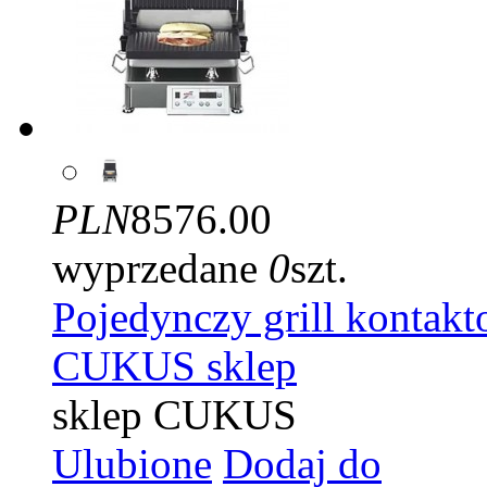
PLN
8576.00
wyprzedane
0
szt.
Pojedynczy grill kontak
CUKUS sklep
sklep CUKUS
Ulubione
Dodaj do