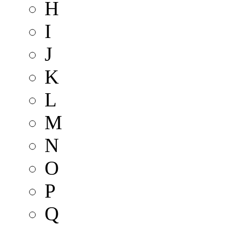
H
I
J
K
L
M
N
O
P
Q