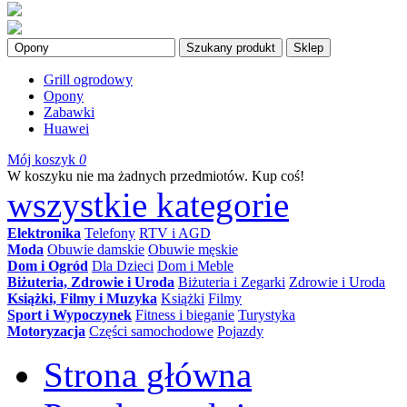
Szukany produkt
Sklep
Grill ogrodowy
Opony
Zabawki
Huawei
Mój koszyk
0
W koszyku nie ma żadnych przedmiotów. Kup coś!
wszystkie kategorie
Elektronika
Telefony
RTV i AGD
Moda
Obuwie damskie
Obuwie męskie
Dom i Ogród
Dla Dzieci
Dom i Meble
Biżuteria, Zdrowie i Uroda
Biżuteria i Zegarki
Zdrowie i Uroda
Książki, Filmy i Muzyka
Książki
Filmy
Sport i Wypoczynek
Fitness i bieganie
Turystyka
Motoryzacja
Części samochodowe
Pojazdy
Strona główna