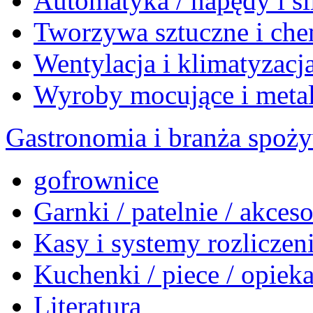
Automatyka / napędy i si
Tworzywa sztuczne i che
Wentylacja i klimatyzacj
Wyroby mocujące i meta
Gastronomia i branża spoż
gofrownice
Garnki / patelnie / akceso
Kasy i systemy rozlicze
Kuchenki / piece / opiek
Literatura