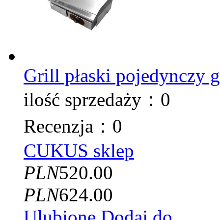
Grill płaski pojedynczy
ilość sprzedaży：0
Recenzja：0
CUKUS sklep
PLN
520.00
PLN
624.00
Ulubione
Dodaj do