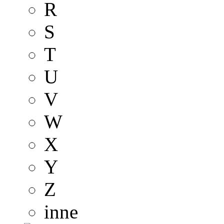
R
S
T
U
V
W
X
Y
Z
inne