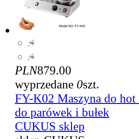
PLN
879.00
wyprzedane
0
szt.
FY-K02 Maszyna do hot 
do parówek i bułek
CUKUS sklep