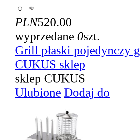
PLN
520.00
wyprzedane
0
szt.
Grill płaski pojedynczy
CUKUS sklep
sklep CUKUS
Ulubione
Dodaj do