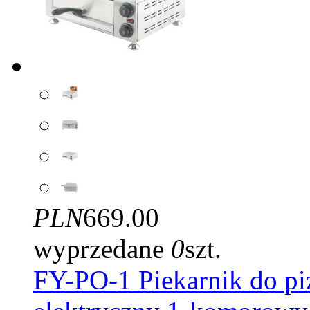
PLN
669.00
wyprzedane
0
szt.
FY-PO-1 Piekarnik do