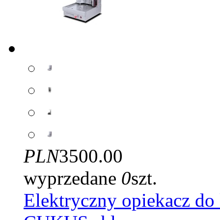
PLN
3500.00
wyprzedane
0
szt.
Elektryczny opiekacz d