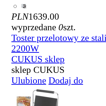
PLN
1639.00
wyprzedane
0
szt.
Toster przelotowy ze st
2200W
CUKUS sklep
sklep CUKUS
Ulubione
Dodaj do