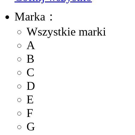
Marka：
Wszystkie marki
A
B
C
D
E
F
G