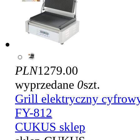
PLN
1279.00
wyprzedane
0
szt.
Grill elektryczny cyf
FY-812
CUKUS sklep