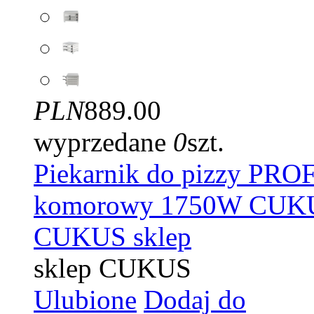
PLN
889.00
wyprzedane
0
szt.
Piekarnik do pizzy PR
komorowy 1750W CUK
CUKUS sklep
sklep CUKUS
Ulubione
Dodaj do