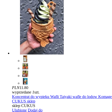
PLN
11.80
wyprzedane
1
szt.
Koncentrat do wypieku Wafli Taiyaki wafle do lodow Komage
CUKUS sklep
sklep CUKUS
Ulubione
Dodaj do