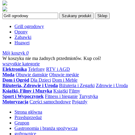
Szukany produkt
Sklep
Grill ogrodowy
Opony
Zabawki
Huawei
Mój koszyk
0
W koszyku nie ma żadnych przedmiotów. Kup coś!
wszystkie kategorie
Elektronika
Telefony
RTV i AGD
Moda
Obuwie damskie
Obuwie męskie
Dom i Ogród
Dla Dzieci
Dom i Meble
Biżuteria, Zdrowie i Uroda
Biżuteria i Zegarki
Zdrowie i Uroda
Książki, Filmy i Muzyka
Książki
Filmy
Sport i Wypoczynek
Fitness i bieganie
Turystyka
Motoryzacja
Części samochodowe
Pojazdy
Strona główna
Przedsprzedaż
Grupon
Gastronomia i branża spożywcza
gofrownice