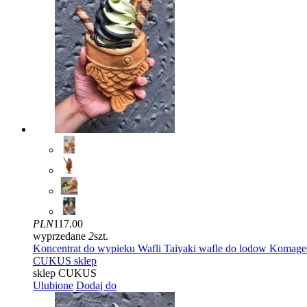
PLN
117.00
wyprzedane
2
szt.
Koncentrat do wypieku Wafli Taiyaki wafle do lodow Komage
CUKUS sklep
sklep CUKUS
Ulubione
Dodaj do