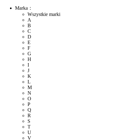
Marka：
Wszystkie marki
A
B
C
D
E
F
G
H
I
J
K
L
M
N
O
P
Q
R
S
T
U
V