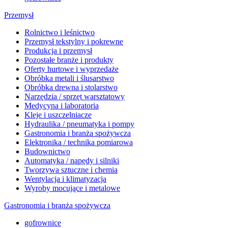
Przemysł
Rolnictwo i leśnictwo
Przemysł tekstylny i pokrewne
Produkcja i przemysł
Pozostałe branże i produkty
Oferty hurtowe i wyprzedaże
Obróbka metali i ślusarstwo
Obróbka drewna i stolarstwo
Narzędzia / sprzęt warsztatowy
Medycyna i laboratoria
Kleje i uszczelniacze
Hydraulika / pneumatyka i pompy
Gastronomia i branża spożywcza
Elektronika / technika pomiarowa
Budownictwo
Automatyka / napędy i silniki
Tworzywa sztuczne i chemia
Wentylacja i klimatyzacja
Wyroby mocujące i metalowe
Gastronomia i branża spożywcza
gofrownice