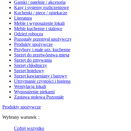
Garnki / patelnie / akcesoria
Kasy i systemy rozliczeniowe
Kuchenki / piece / opiekacze
Literatura
Meble i wyposażenie lokali
Meble kuchenne i stalowe
Odzież robocza
Pozostały przemysł spożywczy
Produkty spożywcze
Przybory i małe urz. kuchenne
Sprzęt do przetwórstwa mięsa
Sprzęt do zmywania
Sprzęt chłodniczy
Sprzęt hotelowy
Sprzęt kawiarniany i barowy
Utrzymanie czystości i higiena
Wentylacja lokali
Wyposażenie piekarni
Zastawa stołowa Pozostałe
Produkty spożywcze
Wybrany warunek：
Cofnij wszystko