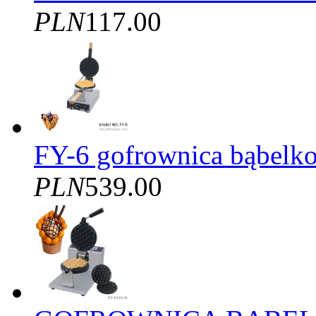
PLN
117.00
FY-6 gofrownica bąbelko
PLN
539.00