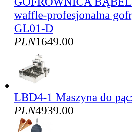
GOFROWNICA BĄBELK
waffle-profesjonalna gof
GL01-D
PLN
1649.00
LBD4-1 Maszyna do pąc
PLN
4939.00