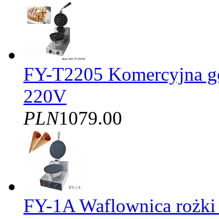
FY-T2205 Komercyjna gof
220V
PLN
1079.00
FY-1A Waflownica rożki