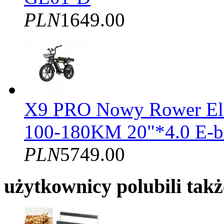
PLN
1649.00
X9 PRO Nowy Rower El
100-180KM 20"*4.0 E-b
PLN
5749.00
użytkownicy polubili takż