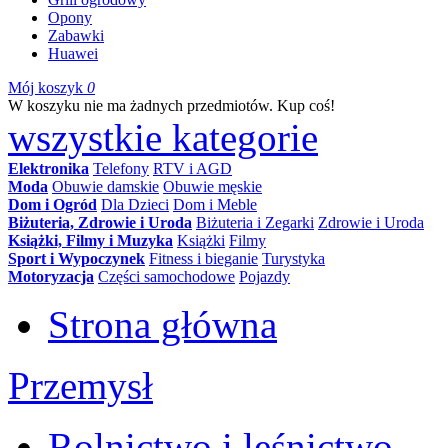
Opony
Zabawki
Huawei
Mój koszyk
0
W koszyku nie ma żadnych przedmiotów. Kup coś!
wszystkie kategorie
Elektronika
Telefony
RTV i AGD
Moda
Obuwie damskie
Obuwie męskie
Dom i Ogród
Dla Dzieci
Dom i Meble
Biżuteria, Zdrowie i Uroda
Biżuteria i Zegarki
Zdrowie i Uroda
Książki, Filmy i Muzyka
Książki
Filmy
Sport i Wypoczynek
Fitness i bieganie
Turystyka
Motoryzacja
Części samochodowe
Pojazdy
Strona główna
Przemysł
Rolnictwo i leśnictwo