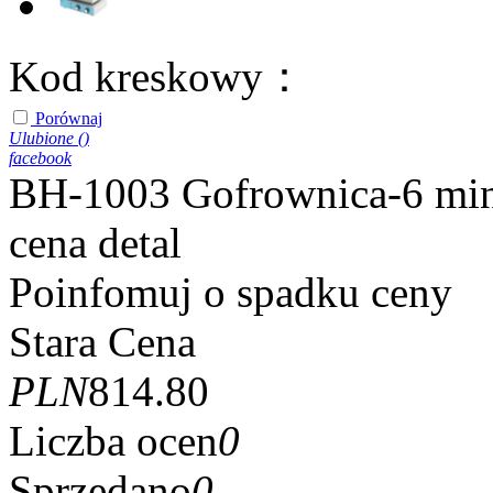
Kod kreskowy：
Porównaj
Ulubione (
)
facebook
BH-1003 Gofrownica-6 min
cena detal
Poinfomuj o spadku ceny
Stara Cena
PLN
814.80
Liczba ocen
0
Sprzedano
0