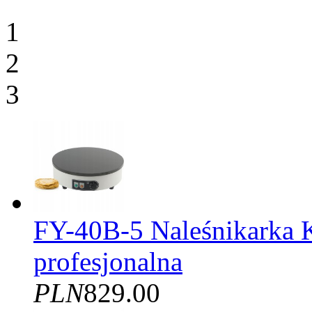
1
2
3
FY-40B-5 Naleśnikarka 
profesjonalna
PLN
829.00