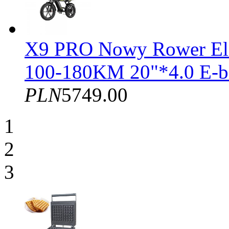
X9 PRO Nowy Rower El
100-180KM 20"*4.0 E-b
PLN
5749.00
1
2
3