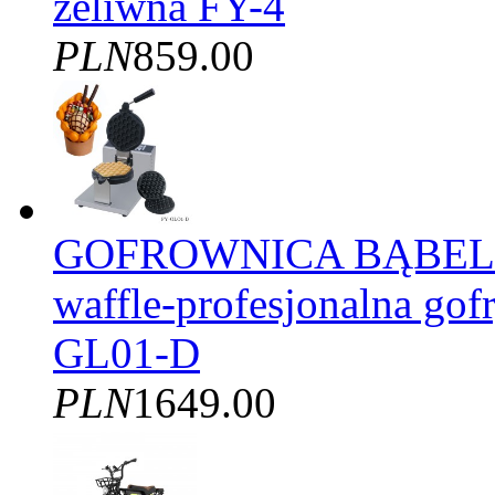
żeliwna FY-4
PLN
859.00
GOFROWNICA BĄBELK
waffle-profesjonalna gof
GL01-D
PLN
1649.00