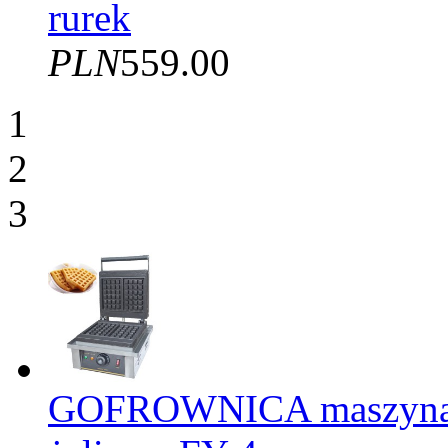
rurek
PLN
559.00
1
2
3
GOFROWNICA maszyna d