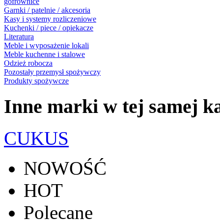
gofrownice
Garnki / patelnie / akcesoria
Kasy i systemy rozliczeniowe
Kuchenki / piece / opiekacze
Literatura
Meble i wyposażenie lokali
Meble kuchenne i stalowe
Odzież robocza
Pozostały przemysł spożywczy
Produkty spożywcze
Inne marki w tej samej ka
CUKUS
NOWOŚĆ
HOT
Polecane