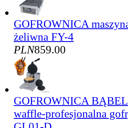
GOFROWNICA maszyna d
żeliwna FY-4
PLN
859.00
GOFROWNICA BĄBELK
waffle-profesjonalna gof
GL01-D