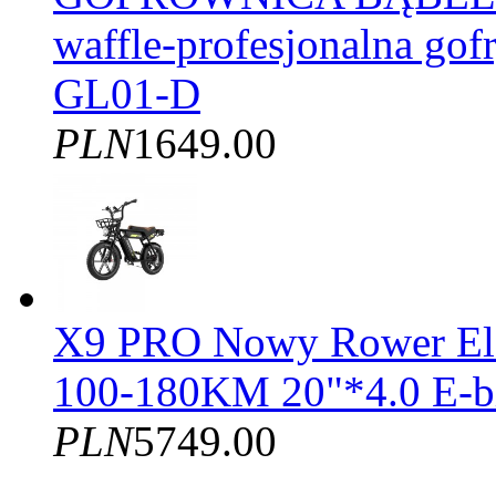
waffle-profesjonalna gof
GL01-D
PLN
1649.00
X9 PRO Nowy Rower El
100-180KM 20"*4.0 E-b
PLN
5749.00