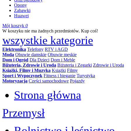
Opony
Zabawki
Huawei
Mój koszyk
0
W koszyku nie ma żadnych przedmiotów. Kup coś!
wszystkie kategorie
Elektronika
Telefony
RTV i AGD
Moda
Obuwie damskie
Obuwie męskie
Dom i Ogród
Dla Dzieci
Dom i Meble
Biżuteria, Zdrowie i Uroda
Biżuteria i Zegarki
Zdrowie i Uroda
Książki, Filmy i Muzyka
Książki
Filmy
Sport i Wypoczynek
Fitness i bieganie
Turystyka
Motoryzacja
Części samochodowe
Pojazdy
Strona główna
Przemysł
Rolnictwo i leśnictwo