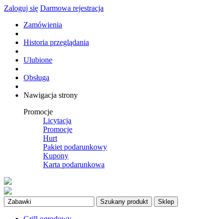
Zaloguj się
Darmowa rejestracja
Zamówienia
Historia przeglądania
Ulubione
Obsługa
Nawigacja strony
Promocje
Licytacja
Promocje
Hurt
Pakiet podarunkowy
Kupony
Karta podarunkowa
Szukany produkt
Sklep
Grill ogrodowy