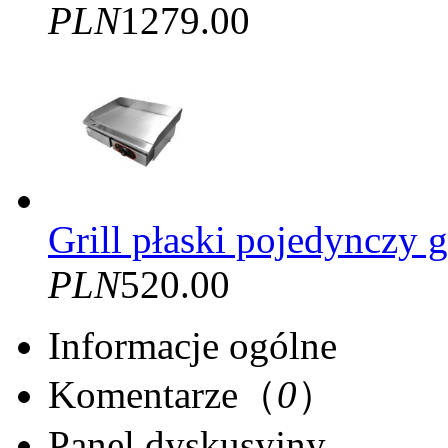
PLN
1279.00
Grill płaski pojedynczy
PLN
520.00
Informacje ogólne
Komentarze（
0
）
Panel dyskusyjny