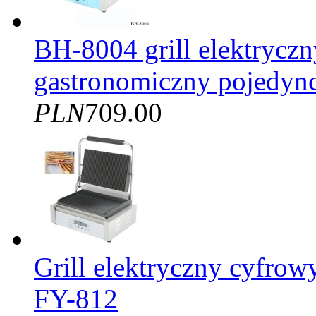
BH-8004 grill elektrycz
gastronomiczny pojedy
PLN
709.00
Grill elektryczny cyf
FY-812