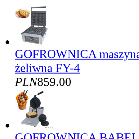
GOFROWNICA maszyna d
żeliwna FY-4
PLN
859.00
GOFROWNICA BĄBELK