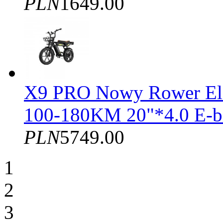
PLN
1649.00
X9 PRO Nowy Rower El
100-180KM 20"*4.0 E-b
PLN
5749.00
1
2
3