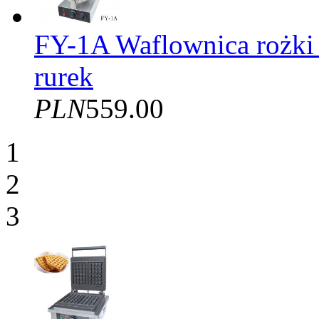
FY-1A Waflownica rożki
rurek
PLN
559.00
1
2
3