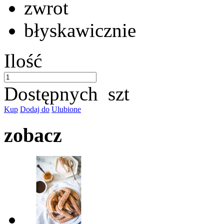
zwrot
błyskawicznie
Ilość
Dostępnych
szt
Kup
Dodaj do
Ulubione
zobacz