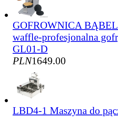
GOFROWNICA BĄBELK
waffle-profesjonalna gof
GL01-D
PLN
1649.00
LBD4-1 Maszyna do pąc