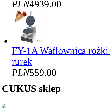
PLN
4939.00
FY-1A Waflownica rożki
rurek
PLN
559.00
CUKUS sklep