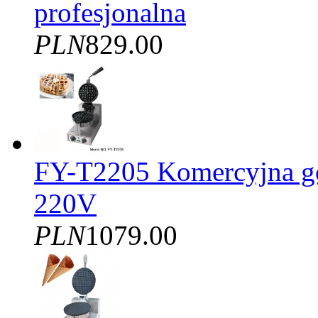
profesjonalna
PLN
829.00
FY-T2205 Komercyjna gof
220V
PLN
1079.00