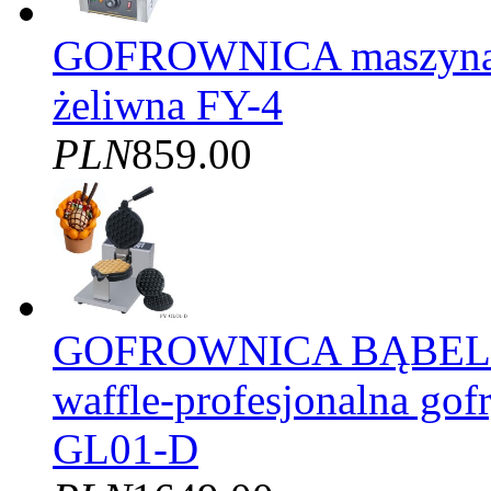
GOFROWNICA maszyna d
żeliwna FY-4
PLN
859.00
GOFROWNICA BĄBELK
waffle-profesjonalna gof
GL01-D