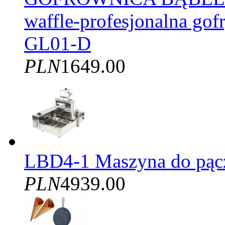
waffle-profesjonalna gof
GL01-D
PLN
1649.00
LBD4-1 Maszyna do pąc
PLN
4939.00