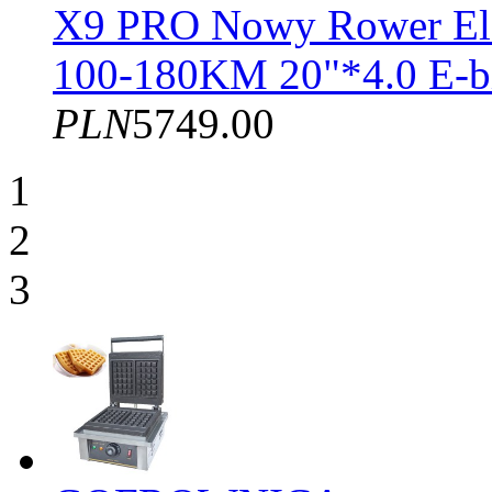
X9 PRO Nowy Rower El
100-180KM 20"*4.0 E-b
PLN
5749.00
1
2
3