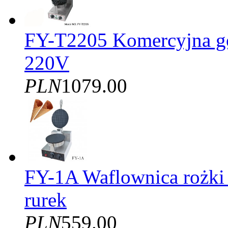
FY-T2205 Komercyjna gof
220V
PLN
1079.00
FY-1A Waflownica rożki
rurek
PLN
559.00