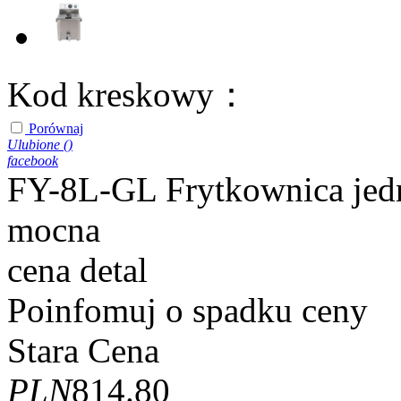
Kod kreskowy：
Porównaj
Ulubione (
)
facebook
FY-8L-GL Frytkownica je
mocna
cena detal
Poinfomuj o spadku ceny
Stara Cena
PLN
814.80