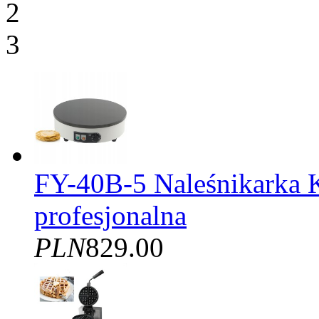
2
3
FY-40B-5 Naleśnikarka 
profesjonalna
PLN
829.00