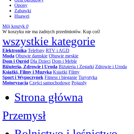
Opony
Zabawki
Huawei
Mój koszyk
0
W koszyku nie ma żadnych przedmiotów. Kup coś!
wszystkie kategorie
Elektronika
Telefony
RTV i AGD
Moda
Obuwie damskie
Obuwie męskie
Dom i Ogród
Dla Dzieci
Dom i Meble
Biżuteria, Zdrowie i Uroda
Biżuteria i Zegarki
Zdrowie i Uroda
Książki, Filmy i Muzyka
Książki
Filmy
Sport i Wypoczynek
Fitness i bieganie
Turystyka
Motoryzacja
Części samochodowe
Pojazdy
Strona główna
Przemysł
Rolnictwo i leśnictwo