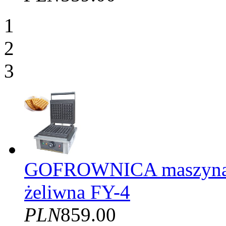
1
2
3
GOFROWNICA maszyna d
żeliwna FY-4
PLN
859.00