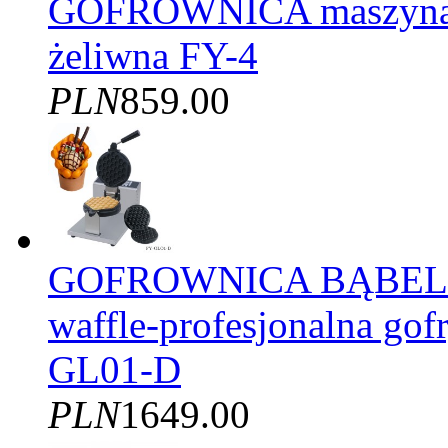
GOFROWNICA maszyna d
żeliwna FY-4
PLN
859.00
GOFROWNICA BĄBELK
waffle-profesjonalna gof
GL01-D
PLN
1649.00