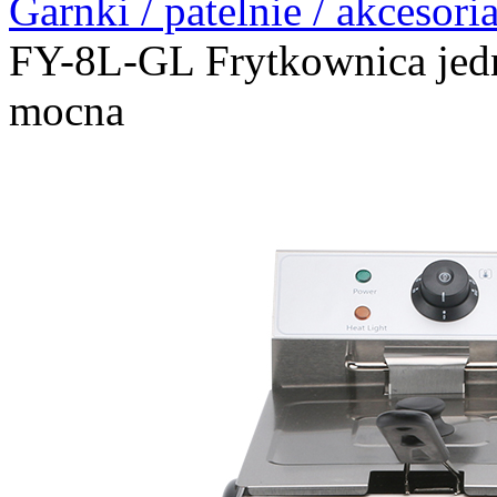
Garnki / patelnie / akcesori
FY-8L-GL Frytkownica je
mocna