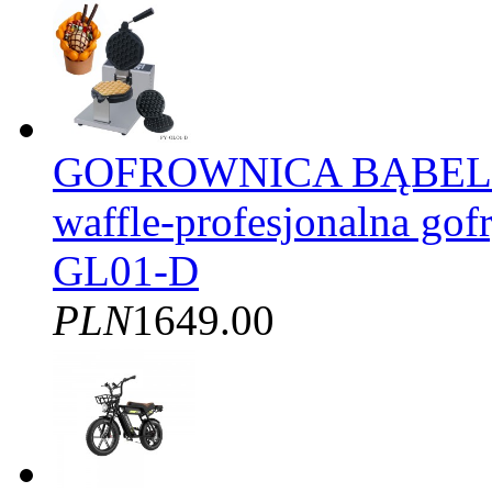
GOFROWNICA BĄBELK
waffle-profesjonalna gof
GL01-D
PLN
1649.00