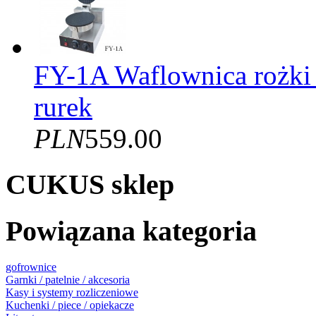
FY-1A Waflownica rożki
rurek
PLN
559.00
CUKUS sklep
Powiązana kategoria
gofrownice
Garnki / patelnie / akcesoria
Kasy i systemy rozliczeniowe
Kuchenki / piece / opiekacze