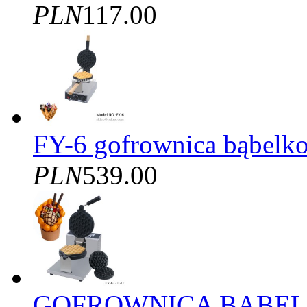
PLN
117.00
FY-6 gofrownica bąbelko
PLN
539.00
GOFROWNICA BĄBELK