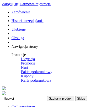
Zaloguj się
Darmowa rejestracja
Zamówienia
Historia przeglądania
Ulubione
Obsługa
Nawigacja strony
Promocje
Licytacja
Promocje
Hurt
Pakiet podarunkowy
Kupony
Karta podarunkowa
Szukany produkt
Sklep
Grill ogrodowy