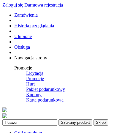
Zaloguj się
Darmowa rejestracja
Zamówienia
Historia przeglądania
Ulubione
Obsługa
Nawigacja strony
Promocje
Licytacja
Promocje
Hurt
Pakiet podarunkowy
Kupony
Karta podarunkowa
Szukany produkt
Sklep
Grill ogrodowy