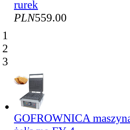
rurek
PLN
559.00
1
2
3
GOFROWNICA maszyna d