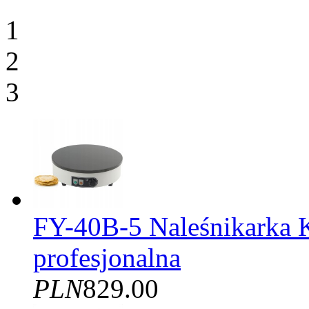
1
2
3
FY-40B-5 Naleśnikarka 
profesjonalna
PLN
829.00