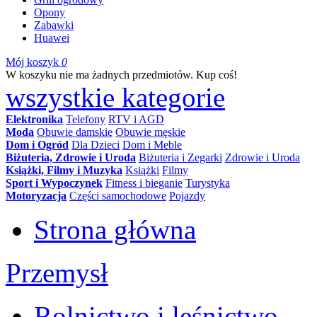
Opony
Zabawki
Huawei
Mój koszyk
0
W koszyku nie ma żadnych przedmiotów. Kup coś!
wszystkie kategorie
Elektronika
Telefony
RTV i AGD
Moda
Obuwie damskie
Obuwie męskie
Dom i Ogród
Dla Dzieci
Dom i Meble
Biżuteria, Zdrowie i Uroda
Biżuteria i Zegarki
Zdrowie i Uroda
Książki, Filmy i Muzyka
Książki
Filmy
Sport i Wypoczynek
Fitness i bieganie
Turystyka
Motoryzacja
Części samochodowe
Pojazdy
Strona główna
Przemysł
Rolnictwo i leśnictwo