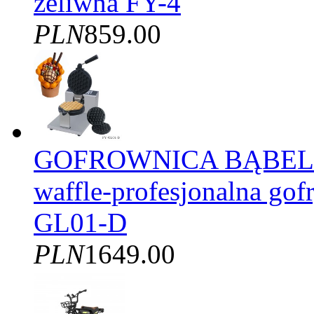
żeliwna FY-4
PLN
859.00
GOFROWNICA BĄBELK
waffle-profesjonalna gof
GL01-D
PLN
1649.00