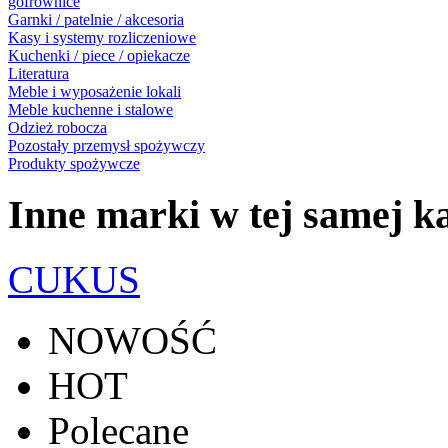
gofrownice
Garnki / patelnie / akcesoria
Kasy i systemy rozliczeniowe
Kuchenki / piece / opiekacze
Literatura
Meble i wyposażenie lokali
Meble kuchenne i stalowe
Odzież robocza
Pozostały przemysł spożywczy
Produkty spożywcze
Inne marki w tej samej ka
CUKUS
NOWOŚĆ
HOT
Polecane