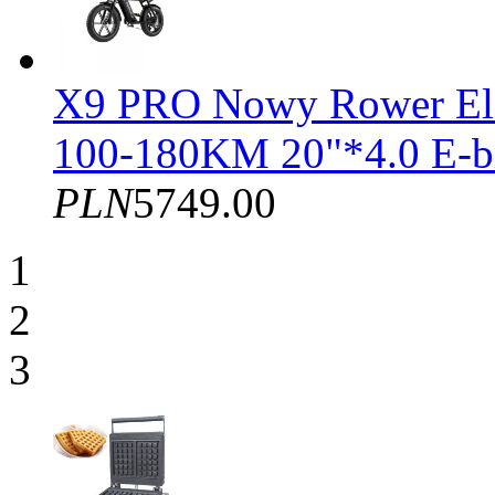
X9 PRO Nowy Rower El
100-180KM 20"*4.0 E-b
PLN
5749.00
1
2
3