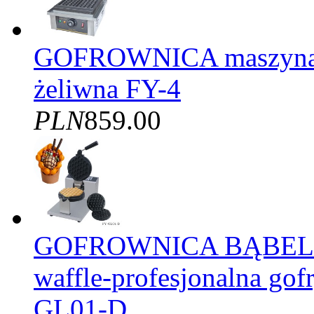
GOFROWNICA maszyna d
żeliwna FY-4
PLN
859.00
GOFROWNICA BĄBELK
waffle-profesjonalna gof
GL01-D