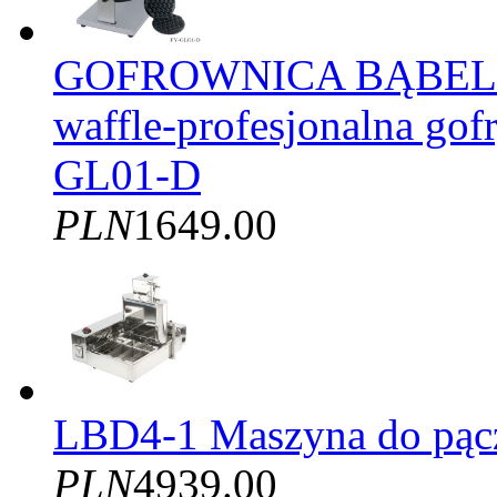
GOFROWNICA BĄBELK
waffle-profesjonalna gof
GL01-D
PLN
1649.00
LBD4-1 Maszyna do pąc
PLN
4939.00