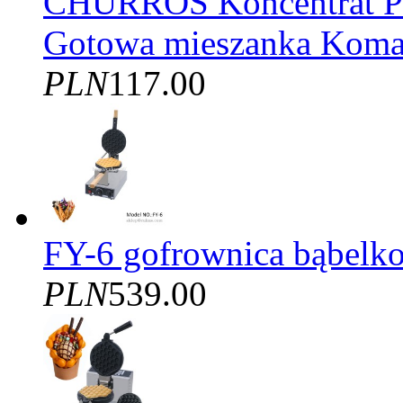
CHURROS Koncentrat
Gotowa mieszanka Kom
PLN
117.00
FY-6 gofrownica bąbelko
PLN
539.00