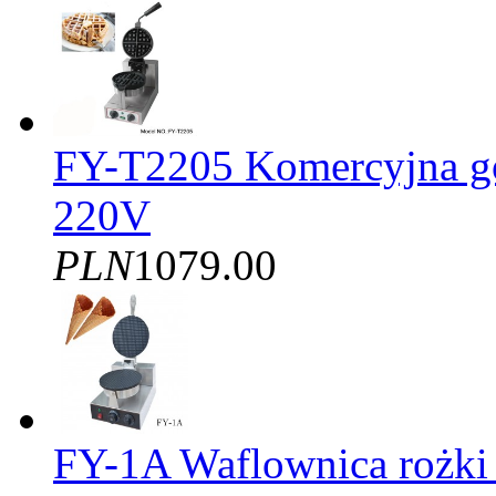
FY-T2205 Komercyjna gof
220V
PLN
1079.00
FY-1A Waflownica rożki