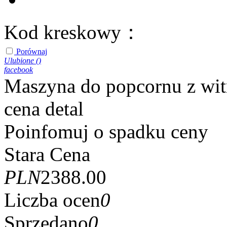
Kod kreskowy：
Porównaj
Ulubione (
)
facebook
Maszyna do popcornu z wi
cena detal
Poinfomuj o spadku ceny
Stara Cena
PLN
2388.00
Liczba ocen
0
Sprzedano
0