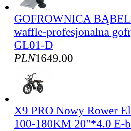
GOFROWNICA BĄBELK
waffle-profesjonalna gof
GL01-D
PLN
1649.00
X9 PRO Nowy Rower El
100-180KM 20"*4.0 E-b