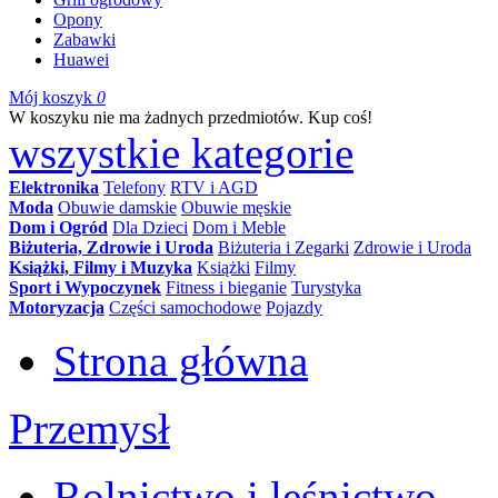
Opony
Zabawki
Huawei
Mój koszyk
0
W koszyku nie ma żadnych przedmiotów. Kup coś!
wszystkie kategorie
Elektronika
Telefony
RTV i AGD
Moda
Obuwie damskie
Obuwie męskie
Dom i Ogród
Dla Dzieci
Dom i Meble
Biżuteria, Zdrowie i Uroda
Biżuteria i Zegarki
Zdrowie i Uroda
Książki, Filmy i Muzyka
Książki
Filmy
Sport i Wypoczynek
Fitness i bieganie
Turystyka
Motoryzacja
Części samochodowe
Pojazdy
Strona główna
Przemysł
Rolnictwo i leśnictwo