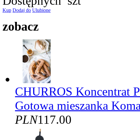
Dostępnych
szt
Kup
Dodaj do
Ulubione
zobacz
CHURROS Koncentrat
Gotowa mieszanka Kom
PLN
117.00