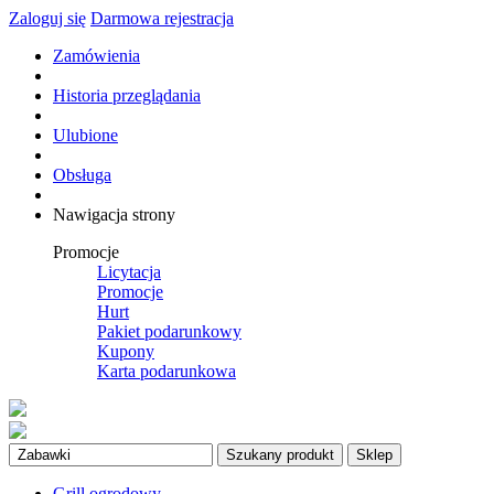
Zaloguj się
Darmowa rejestracja
Zamówienia
Historia przeglądania
Ulubione
Obsługa
Nawigacja strony
Promocje
Licytacja
Promocje
Hurt
Pakiet podarunkowy
Kupony
Karta podarunkowa
Szukany produkt
Sklep
Grill ogrodowy