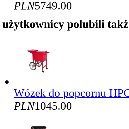
PLN
5749.00
użytkownicy polubili takż
Wózek do popcornu HP
PLN
1045.00