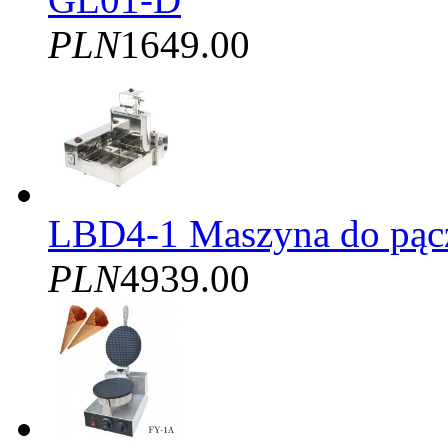
PLN
1649.00
LBD4-1 Maszyna do pąc
PLN
4939.00