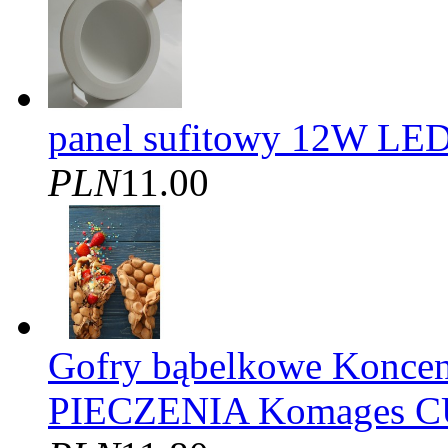
panel sufitowy 12W LED
PLN
11.00
Gofry bąbelkowe Konce
PIECZENIA Komages C