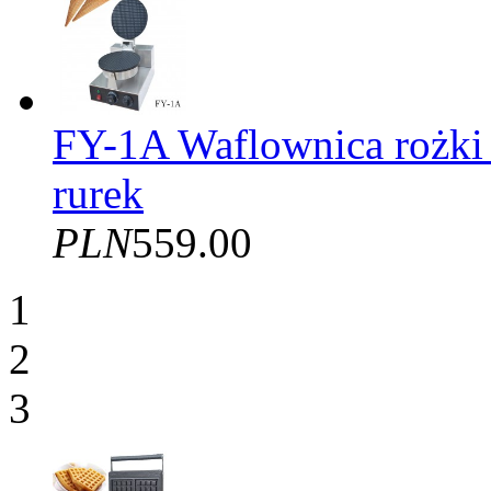
FY-1A Waflownica rożki
rurek
PLN
559.00
1
2
3