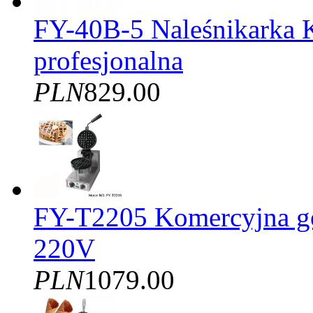
FY-40B-5 Naleśnikarka 
profesjonalna
PLN
829.00
FY-T2205 Komercyjna gof
220V
PLN
1079.00