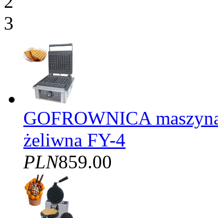
2
3
GOFROWNICA maszyna d
żeliwna FY-4
PLN
859.00