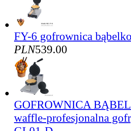
FY-6 gofrownica bąbelko
PLN
539.00
GOFROWNICA BĄBELK
waffle-profesjonalna gof
GL01-D