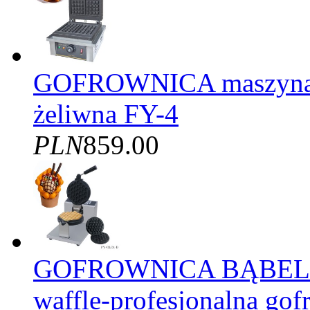
GOFROWNICA maszyna d
żeliwna FY-4
PLN
859.00
GOFROWNICA BĄBELK
waffle-profesjonalna gof