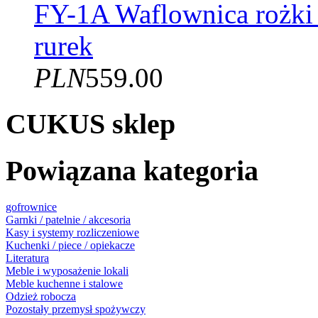
FY-1A Waflownica rożki
rurek
PLN
559.00
CUKUS sklep
Powiązana kategoria
gofrownice
Garnki / patelnie / akcesoria
Kasy i systemy rozliczeniowe
Kuchenki / piece / opiekacze
Literatura
Meble i wyposażenie lokali
Meble kuchenne i stalowe
Odzież robocza
Pozostały przemysł spożywczy