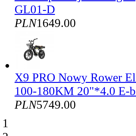
GL01-D
PLN
1649.00
X9 PRO Nowy Rower El
100-180KM 20"*4.0 E-b
PLN
5749.00
1