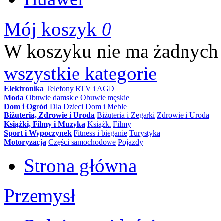
Mój koszyk
0
W koszyku nie ma żadnych
wszystkie kategorie
Elektronika
Telefony
RTV i AGD
Moda
Obuwie damskie
Obuwie męskie
Dom i Ogród
Dla Dzieci
Dom i Meble
Biżuteria, Zdrowie i Uroda
Biżuteria i Zegarki
Zdrowie i Uroda
Książki, Filmy i Muzyka
Książki
Filmy
Sport i Wypoczynek
Fitness i bieganie
Turystyka
Motoryzacja
Części samochodowe
Pojazdy
Strona główna
Przemysł