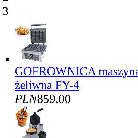
3
GOFROWNICA maszyna d
żeliwna FY-4
PLN
859.00