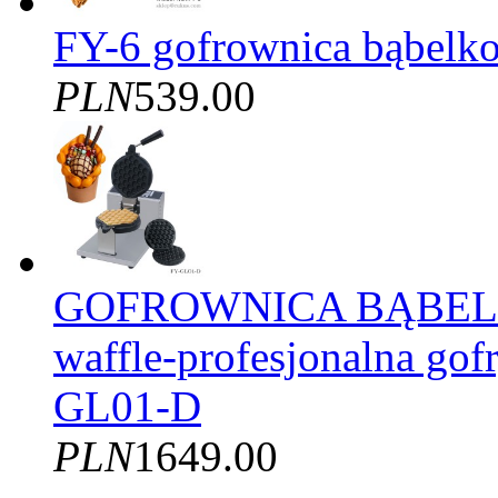
FY-6 gofrownica bąbelko
PLN
539.00
GOFROWNICA BĄBELK
waffle-profesjonalna gof
GL01-D
PLN
1649.00