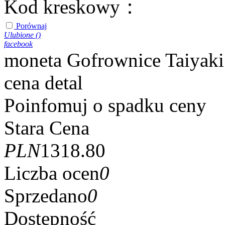
Kod kreskowy：
Porównaj
Ulubione (
)
facebook
moneta Gofrownice Taiyak
cena detal
Poinfomuj o spadku ceny
Stara Cena
PLN
1318.80
Liczba ocen
0
Sprzedano
0
Dostępność