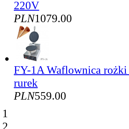
220V
PLN
1079.00
FY-1A Waflownica rożki
rurek
PLN
559.00
1
2