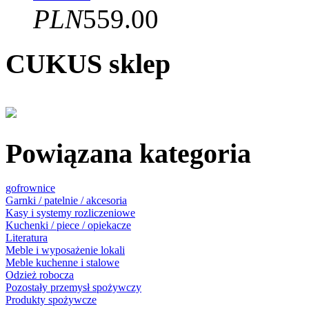
PLN
559.00
CUKUS sklep
Powiązana kategoria
gofrownice
Garnki / patelnie / akcesoria
Kasy i systemy rozliczeniowe
Kuchenki / piece / opiekacze
Literatura
Meble i wyposażenie lokali
Meble kuchenne i stalowe
Odzież robocza
Pozostały przemysł spożywczy
Produkty spożywcze