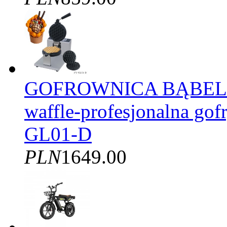
GOFROWNICA BĄBELK
waffle-profesjonalna gof
GL01-D
PLN
1649.00