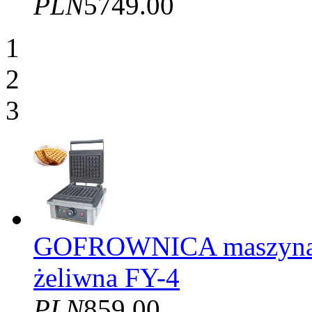
PLN
5749.00
1
2
3
GOFROWNICA maszyna d
żeliwna FY-4
PLN
859.00