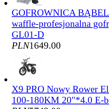
GOFROWNICA BĄBELK
waffle-profesjonalna gof
GL01-D
PLN
1649.00
X9 PRO Nowy Rower El
100-180KM 20"*4.0 E-b