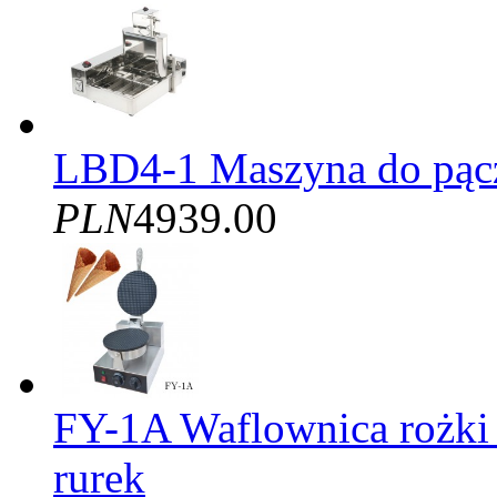
LBD4-1 Maszyna do pąc
PLN
4939.00
FY-1A Waflownica rożki
rurek