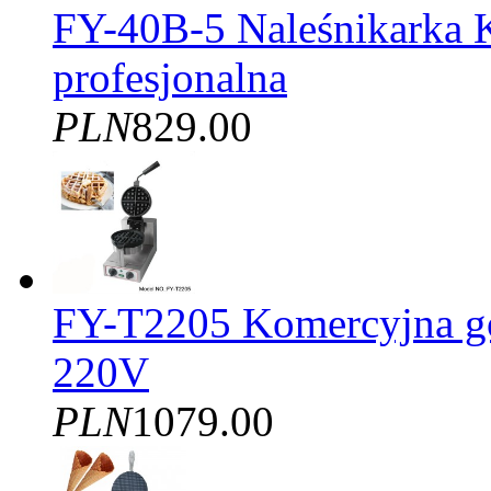
FY-40B-5 Naleśnikarka 
profesjonalna
PLN
829.00
FY-T2205 Komercyjna gof
220V
PLN
1079.00