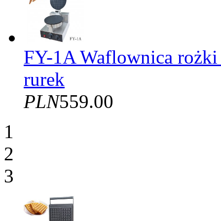
FY-1A Waflownica rożki
rurek
PLN
559.00
1
2
3