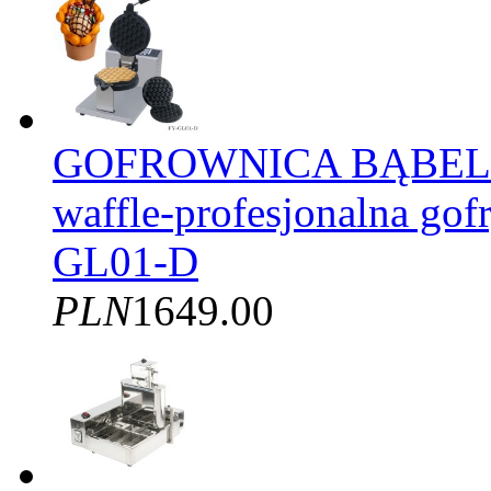
GOFROWNICA BĄBELK
waffle-profesjonalna gof
GL01-D
PLN
1649.00