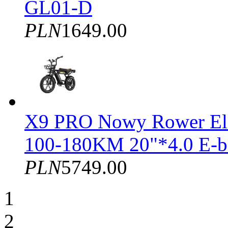
GL01-D
PLN
1649.00
X9 PRO Nowy Rower El
100-180KM 20"*4.0 E-b
PLN
5749.00
1
2