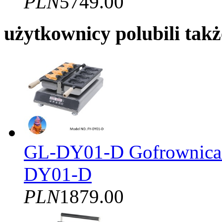
PLN
5749.00
użytkownicy polubili takż
GL-DY01-D Gofrownica T
DY01-D
PLN
1879.00