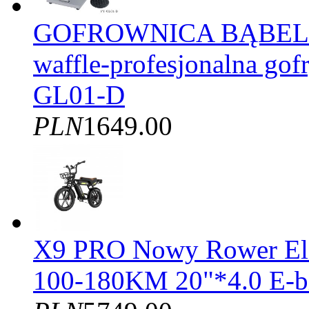
GOFROWNICA BĄBELK
waffle-profesjonalna gof
GL01-D
PLN
1649.00
X9 PRO Nowy Rower El
100-180KM 20"*4.0 E-b