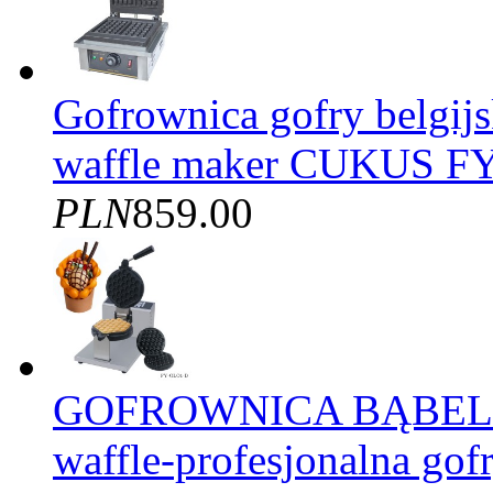
Gofrownica gofry belgijs
waffle maker CUKUS FY
PLN
859.00
GOFROWNICA BĄBELK
waffle-profesjonalna gof