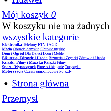
Mój koszyk
0
W koszyku nie ma żadnych
wszystkie kategorie
Elektronika
Telefony
RTV i AGD
Moda
Obuwie damskie
Obuwie męskie
Dom i Ogród
Dla Dzieci
Dom i Meble
Biżuteria, Zdrowie i Uroda
Biżuteria i Zegarki
Zdrowie i Uroda
Książki, Filmy i Muzyka
Książki
Filmy
Sport i Wypoczynek
Fitness i bieganie
Turystyka
Motoryzacja
Części samochodowe
Pojazdy
Strona główna
Przemysł