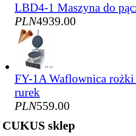
LBD4-1 Maszyna do pąc
PLN
4939.00
FY-1A Waflownica rożki
rurek
PLN
559.00
CUKUS sklep