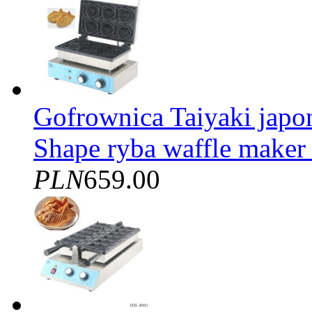
Gofrownica Taiyaki japon
Shape ryba waffle make
PLN
659.00