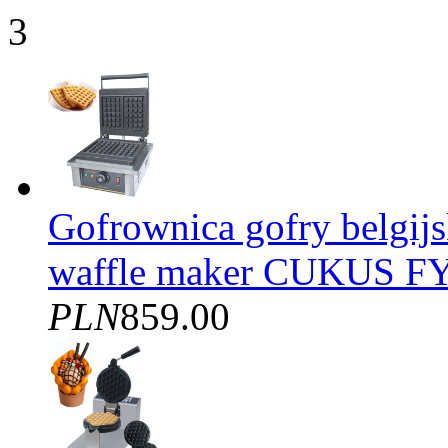
3
Gofrownica gofry belgijs
waffle maker CUKUS FY
PLN
859.00