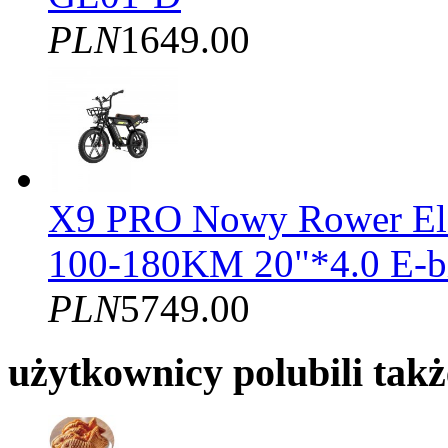
PLN
1649.00
X9 PRO Nowy Rower El
100-180KM 20"*4.0 E-b
PLN
5749.00
użytkownicy polubili takż