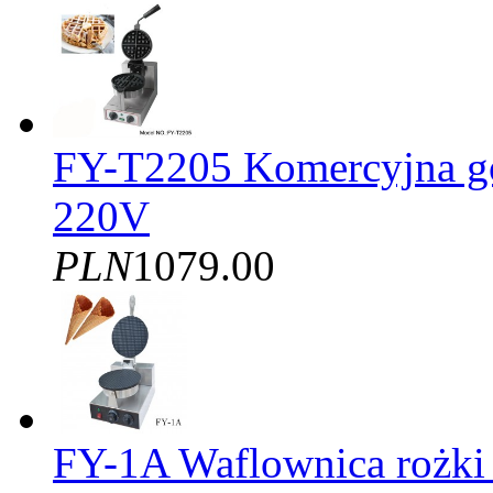
FY-T2205 Komercyjna gof
220V
PLN
1079.00
FY-1A Waflownica rożki