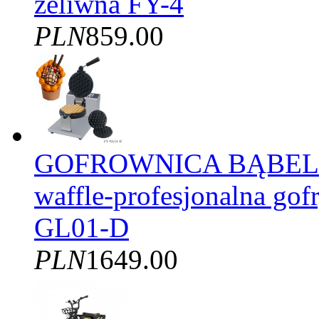
żeliwna FY-4
PLN
859.00
GOFROWNICA BĄBELK
waffle-profesjonalna gof
GL01-D
PLN
1649.00