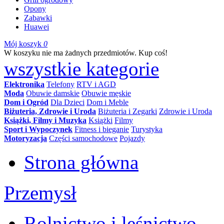
Opony
Zabawki
Huawei
Mój koszyk
0
W koszyku nie ma żadnych przedmiotów. Kup coś!
wszystkie kategorie
Elektronika
Telefony
RTV i AGD
Moda
Obuwie damskie
Obuwie męskie
Dom i Ogród
Dla Dzieci
Dom i Meble
Biżuteria, Zdrowie i Uroda
Biżuteria i Zegarki
Zdrowie i Uroda
Książki, Filmy i Muzyka
Książki
Filmy
Sport i Wypoczynek
Fitness i bieganie
Turystyka
Motoryzacja
Części samochodowe
Pojazdy
Strona główna
Przemysł
Rolnictwo i leśnictwo