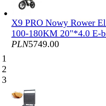
X9 PRO Nowy Rower El
100-180KM 20"*4.0 E-b
PLN
5749.00
1
2
3