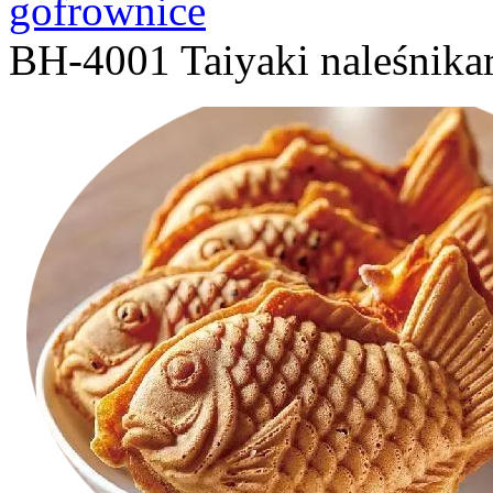
gofrownice
BH-4001 Taiyaki naleśnika