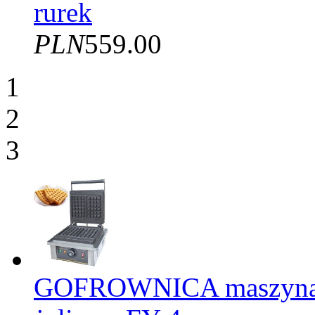
rurek
PLN
559.00
1
2
3
GOFROWNICA maszyna d