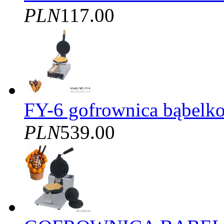
PLN
117.00
FY-6 gofrownica bąbelko
PLN
539.00