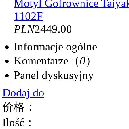
Motyl Gofrownice Taiyak
1102F
PLN
2449.00
Informacje ogólne
Komentarze（
0
）
Panel dyskusyjny
Dodaj do
价格：
Ilość：