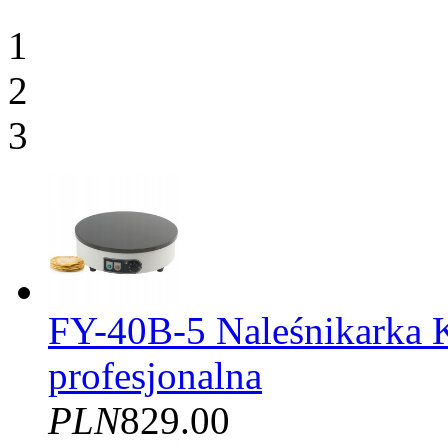
1
2
3
FY-40B-5 Naleśnikarka 
profesjonalna
PLN
829.00