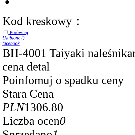
Kod kreskowy：
Porównaj
Ulubione (
)
facebook
BH-4001 Taiyaki naleśnika
cena detal
Poinfomuj o spadku ceny
Stara Cena
PLN
1306.80
Liczba ocen
0
Sprzedano
1