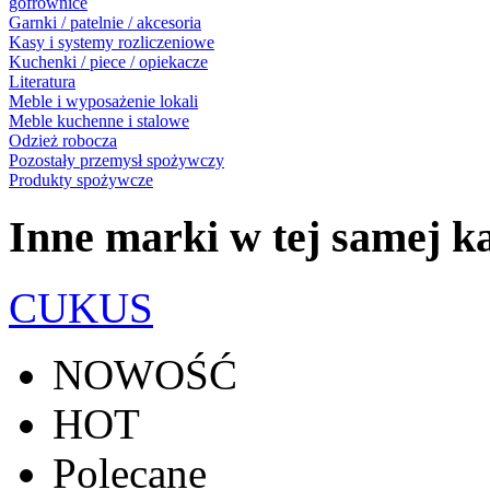
gofrownice
Garnki / patelnie / akcesoria
Kasy i systemy rozliczeniowe
Kuchenki / piece / opiekacze
Literatura
Meble i wyposażenie lokali
Meble kuchenne i stalowe
Odzież robocza
Pozostały przemysł spożywczy
Produkty spożywcze
Inne marki w tej samej ka
CUKUS
NOWOŚĆ
HOT
Polecane