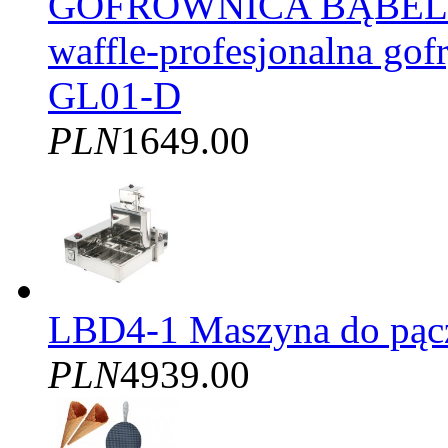
GOFROWNICA BĄBELK
waffle-profesjonalna gof
GL01-D
PLN
1649.00
LBD4-1 Maszyna do pąc
PLN
4939.00