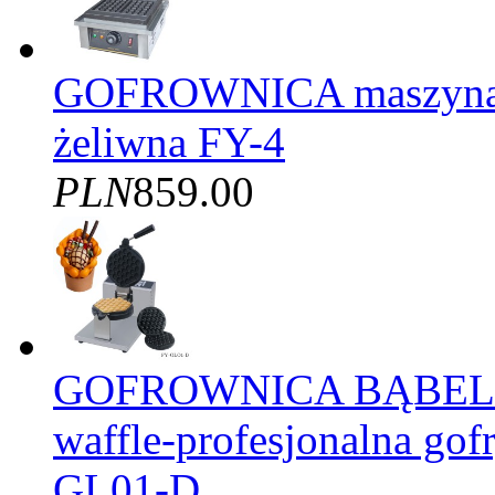
GOFROWNICA maszyna d
żeliwna FY-4
PLN
859.00
GOFROWNICA BĄBELK
waffle-profesjonalna gof
GL01-D