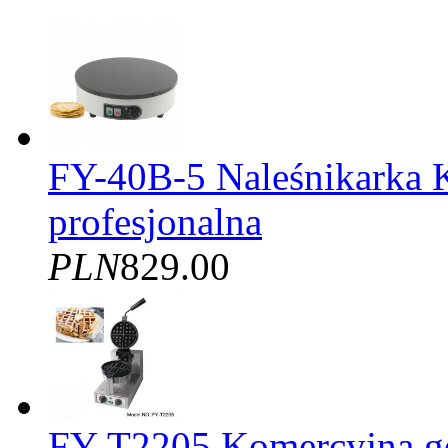
FY-40B-5 Naleśnikarka 
profesjonalna
PLN
829.00
FY-T2205 Komercyjna gof