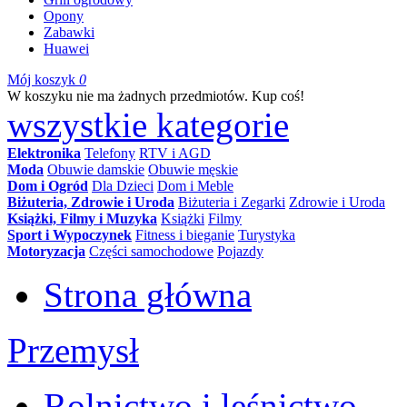
Opony
Zabawki
Huawei
Mój koszyk
0
W koszyku nie ma żadnych przedmiotów. Kup coś!
wszystkie kategorie
Elektronika
Telefony
RTV i AGD
Moda
Obuwie damskie
Obuwie męskie
Dom i Ogród
Dla Dzieci
Dom i Meble
Biżuteria, Zdrowie i Uroda
Biżuteria i Zegarki
Zdrowie i Uroda
Książki, Filmy i Muzyka
Książki
Filmy
Sport i Wypoczynek
Fitness i bieganie
Turystyka
Motoryzacja
Części samochodowe
Pojazdy
Strona główna
Przemysł
Rolnictwo i leśnictwo