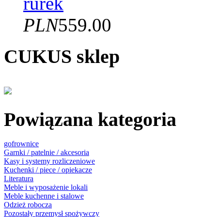
rurek
PLN
559.00
CUKUS sklep
Powiązana kategoria
gofrownice
Garnki / patelnie / akcesoria
Kasy i systemy rozliczeniowe
Kuchenki / piece / opiekacze
Literatura
Meble i wyposażenie lokali
Meble kuchenne i stalowe
Odzież robocza
Pozostały przemysł spożywczy