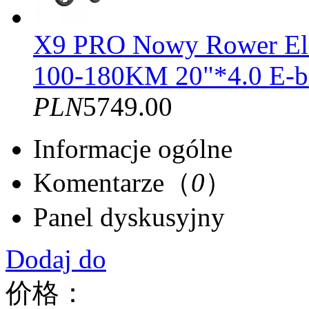
X9 PRO Nowy Rower El
100-180KM 20"*4.0 E-b
PLN
5749.00
Informacje ogólne
Komentarze（
0
）
Panel dyskusyjny
Dodaj do
价格：