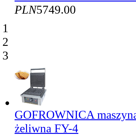
PLN
5749.00
1
2
3
GOFROWNICA maszyna d
żeliwna FY-4