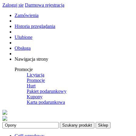
Zaloguj się
Darmowa rejestracja
Zamówienia
Historia przeglądania
Ulubione
Obsługa
Nawigacja strony
Promocje
Licytacja
Promocje
Hurt
Pakiet podarunkowy
Kupony
Karta podarunkowa
Szukany produkt
Sklep
Grill ogrodowy