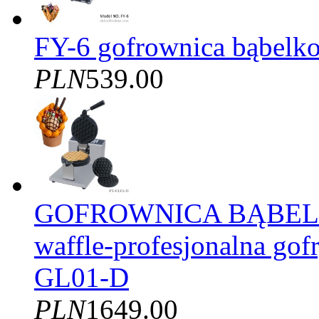
FY-6 gofrownica bąbelko
PLN
539.00
GOFROWNICA BĄBELK
waffle-profesjonalna gof
GL01-D
PLN
1649.00