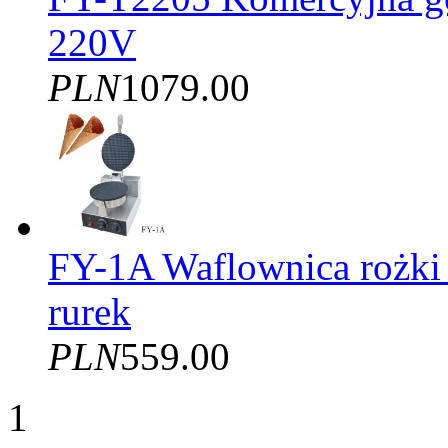
220V
PLN
1079.00
FY-1A Waflownica rożki
rurek
PLN
559.00
1