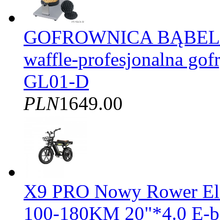
GOFROWNICA BĄBELK
waffle-profesjonalna gof
GL01-D
PLN
1649.00
X9 PRO Nowy Rower El
100-180KM 20"*4.0 E-b