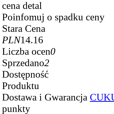
cena detal
Poinfomuj o spadku ceny
Stara Cena
PLN
14.16
Liczba ocen
0
Sprzedano
2
Dostępność
Produktu
Dostawa i Gwarancja
CUKU
punkty