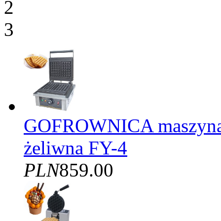
2
3
GOFROWNICA maszyna d
żeliwna FY-4
PLN
859.00