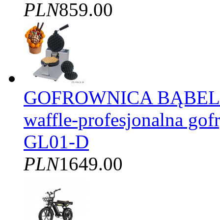
PLN
859.00
GOFROWNICA BĄBELK
waffle-profesjonalna gof
GL01-D
PLN
1649.00