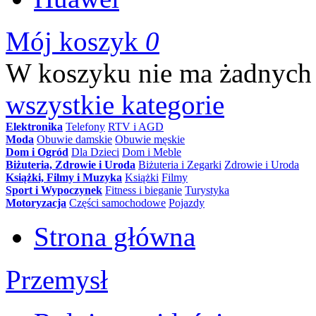
Mój koszyk
0
W koszyku nie ma żadnych
wszystkie kategorie
Elektronika
Telefony
RTV i AGD
Moda
Obuwie damskie
Obuwie męskie
Dom i Ogród
Dla Dzieci
Dom i Meble
Biżuteria, Zdrowie i Uroda
Biżuteria i Zegarki
Zdrowie i Uroda
Książki, Filmy i Muzyka
Książki
Filmy
Sport i Wypoczynek
Fitness i bieganie
Turystyka
Motoryzacja
Części samochodowe
Pojazdy
Strona główna
Przemysł