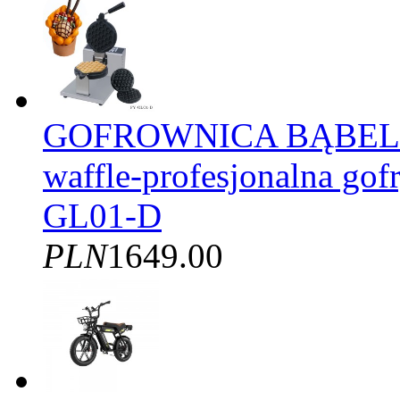
GOFROWNICA BĄBELK
waffle-profesjonalna gof
GL01-D
PLN
1649.00