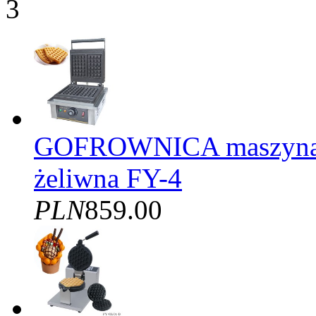
3
GOFROWNICA maszyna d
żeliwna FY-4
PLN
859.00