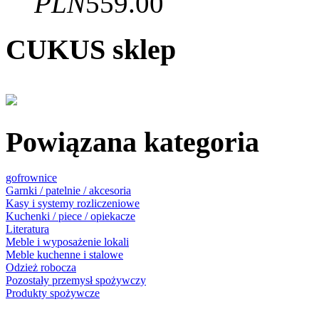
PLN
559.00
CUKUS sklep
Powiązana kategoria
gofrownice
Garnki / patelnie / akcesoria
Kasy i systemy rozliczeniowe
Kuchenki / piece / opiekacze
Literatura
Meble i wyposażenie lokali
Meble kuchenne i stalowe
Odzież robocza
Pozostały przemysł spożywczy
Produkty spożywcze