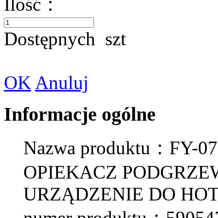
Ilość：
Dostępnych
szt
OK
Anuluj
Informacje ogólne
Nazwa produktu：FY-
OPIEKACZ PODGRZEW
URZĄDZENIE DO HO
numer produktu：59054