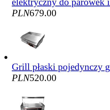
elektryczny do parówek i
PLN
679.00
Grill płaski pojedynczy
PLN
520.00