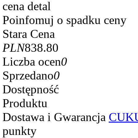
cena detal
Poinfomuj o spadku ceny
Stara Cena
PLN
838.80
Liczba ocen
0
Sprzedano
0
Dostępność
Produktu
Dostawa i Gwarancja
CUKU
punkty