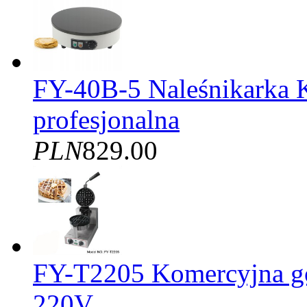
FY-40B-5 Naleśnikarka 
profesjonalna
PLN
829.00
FY-T2205 Komercyjna gof
220V