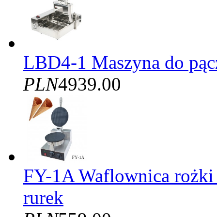
LBD4-1 Maszyna do pąc
PLN
4939.00
FY-1A Waflownica rożki
rurek