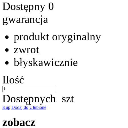
Dostępny
0
gwarancja
produkt oryginalny
zwrot
błyskawicznie
Ilość
Dostępnych
szt
Kup
Dodaj do
Ulubione
zobacz