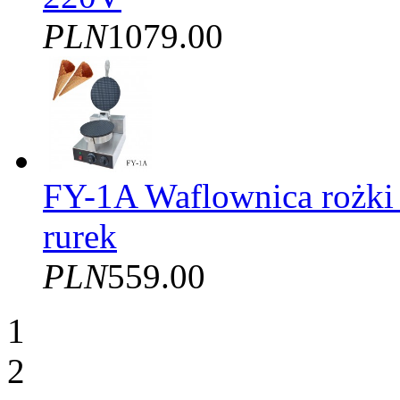
PLN
1079.00
FY-1A Waflownica rożki
rurek
PLN
559.00
1
2