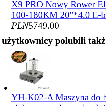
X9 PRO Nowy Rower El
100-180KM 20"*4.0 E-b
PLN
5749.00
użytkownicy polubili takż
YH-K02-A Maszyna do h