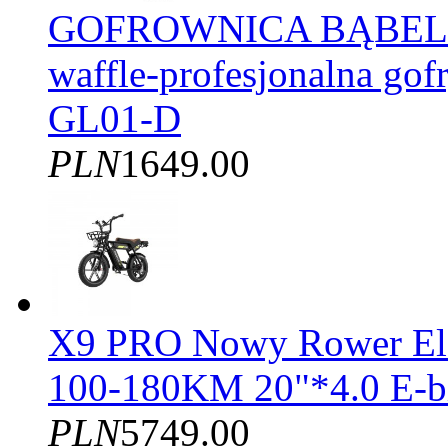
GOFROWNICA BĄBELK
waffle-profesjonalna gof
GL01-D
PLN
1649.00
X9 PRO Nowy Rower El
100-180KM 20"*4.0 E-b
PLN
5749.00