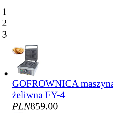
1
2
3
GOFROWNICA maszyna d
żeliwna FY-4
PLN
859.00