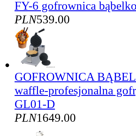
FY-6 gofrownica bąbelko
PLN
539.00
GOFROWNICA BĄBELK
waffle-profesjonalna gof
GL01-D
PLN
1649.00